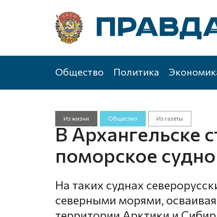
Общество
Политика
Экономик
Из жизни
Общество
Из газеты
В Архангельске с
поморское судно
На таких суднах северорусс
северными морями, осваивая
территории Арктики и Сибир