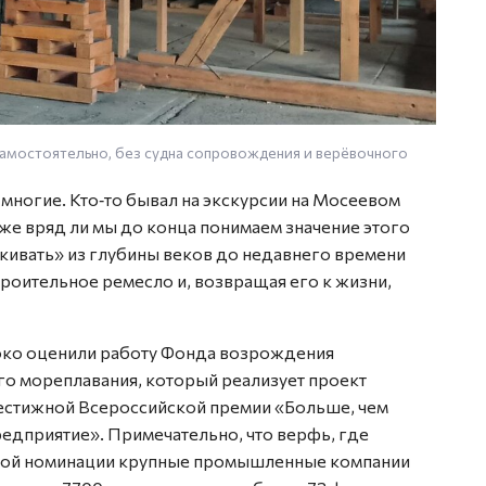
амостоятельно, без судна сопровождения и верёвочного
Поморс
 многие. Кто‑то бывал на экскурсии на Мосеевом
ё же вряд ли мы до конца понимаем значение этого
скивать» из глубины веков до недавнего времени
роительное ремесло и, возвращая его к жизни,
око оценили работу Фонда возрождения
го мореплавания, который реализует проект
естижной Всероссийской премии «Больше, чем
едприятие». Примечательно, что верфь, где
 этой номинации крупные промышленные компании