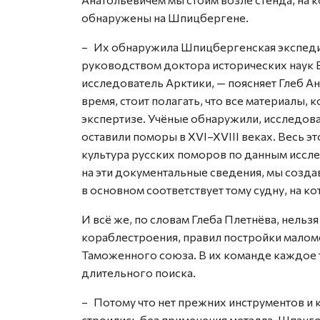
обнаружены на Шпицбергене.
– Их обнаружила Шпицбергенская экспедиц
руководством доктора исторических наук 
исследователь Арктики, — поясняет Глеб А
время, стоит полагать, что все материалы,
экспертизе. Учёные обнаружили, исследова
оставили поморы в XVI–XVIII веках. Весь э
культура русских поморов по данным иссл
на эти документальные сведения, мы создав
в основном соответствует тому судну, на к
И всё же, по словам Глеба Плетнёва, нельз
кораблестроения, правил постройки малом
Таможенного союза. В их команде каждое 
длительного поиска.
– Потому что нет прежних инструментов и 
строились без применения металла. Шпан