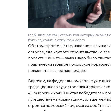
Глеб Плетнёв: «Мы строим коч, который сможет с
буксира, ходить в открытом море»
Об этом строительстве, наверное, слышали
острове, где идёт это строительство. И вс
проекта. Как и то — зачем надо было «выта
практически забытое поморское кораблест
применить в сегодняшнем дне.
Впрочем, на федеральном уровне уже выс
традиционного судостроения и арктическо
«Поморский коч». Он стал победителем пр
путешествие» в номинации «Больше, чем пр
строится поморский коч, смогла обойти в