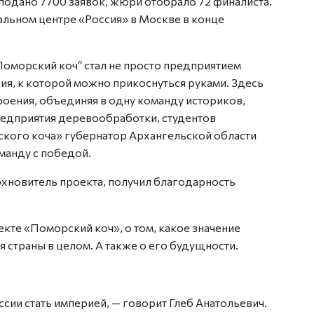
 подано 7700 заявок, жюри отобрало 72 финалиста.
льном центре «Россия» в Москве в конце
Поморский коч“ стал не просто предприятием
рия, к которой можно прикоснуться руками. Здесь
ения, объединяя в одну команду историков,
редприятия деревообработки, студентов
ского коча» губернатор Архангельской области
манду с победой.
охновитель проекта, получил благодарность
екте «Поморский коч», о том, какое значение
я страны в целом. А также о его будущности.
сии стать империей, — говорит Глеб Анатольевич.