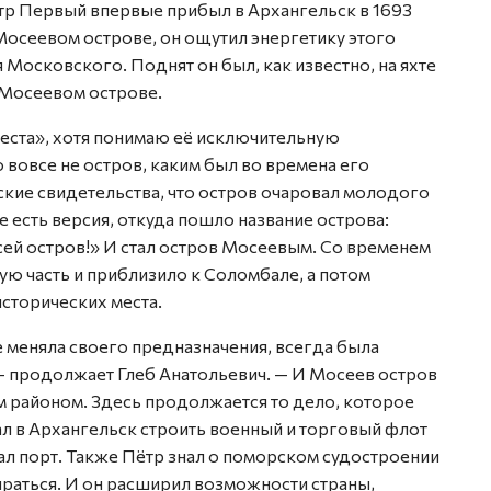
Пётр Первый впервые прибыл в Архангельск в 1693
Мосеевом острове, он ощутил энергетику этого
 Московского. Поднят он был, как известно, на яхте
 Мосеевом острове.
места», хотя понимаю её исключительную
 вовсе не остров, каким был во времена его
кие свидетельства, что остров очаровал молодого
е есть версия, откуда пошло название острова:
 сей остров!» И стал остров Мосеевым. Со временем
ю часть и приблизило к Соломбале, а потом
исторических места.
 меняла своего предназначения, всегда была
продолжает Глеб Анатольевич. — И Мосеев остров
ым районом. Здесь продолжается то дело, которое
ал в Архангельск строить военный и торговый флот
вал порт. Также Пётр знал о поморском судостроении
пираться. И он расширил возможности страны,