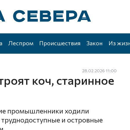
а
Леспром
Происшествия
Закон
Из жиз
28.02.2026 11:00
троят коч, старинное
кие промышленники ходили
 труднодоступные и островные
и