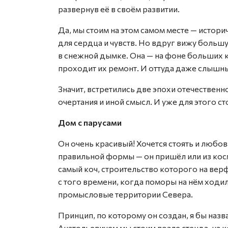
развернув её в своём развитии.
Да, мы стоим на этом самом месте — истори
для сердца и чувств. Но вдруг вижу бол
в снежной дымке. Она — на фоне больших к
проходит их ремонт. И оттуда даже слышны
Значит, встретились две эпохи отечественн
очертания и иной смысл. И уже для этого с
Дом с парусами
Он очень красивый! Хочется стоять и любова
правильной формы — он пришёл или из косм
самый коч, строительство которого на верфи
с того времени, когда поморы на нём ходил
промысловые территории Севера.
Принцип, по которому он создан, я бы назв
Анатольевичем мы стоим возле стенда, на