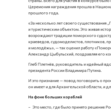
страны. Всего для участия в конкурсе было
Церемония награждения прошла в Национа
прошлого года.
«За несколько лет своего существования „
и туристическим объектом. Это живая исто
возрождают традиции поморского судостро
краеведов, судомоделистов, плотников, п
и молодёжь», — так оценил работу «Помор
Александр Цыбульский, поздравляя его ко
Глеб Плетнёв, руководитель и идейный вд
президента России Владимира Путина.
И это признание — повод поговорить о про
он имеет и для Архангельской области, и дл
На фоне больших кораблей
– Это место, где было принято решение Рос