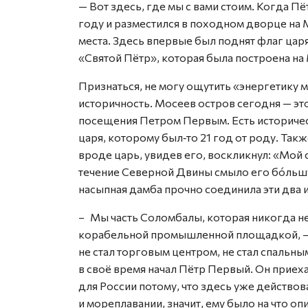
— Вот здесь, где мы с вами стоим. Когда 
году и разместился в походном дворце на 
места. Здесь впервые был поднят флаг царя
«Святой Пётр», которая была построена на
Признаться, не могу ощутить «энергетику 
историчность. Мосеев остров сегодня — это
посещения Пет­ром Первым. Есть историчес
царя, которому был‑то 21 год от роду. Такж
вроде царь, увидев его, воскликнул: «Мой
течение Северной Двины смыло его бóльшу
насыпная дамба прочно соединила эти два 
– Мы часть Соломбалы, которая никогда не
корабельной промышленной площадкой, — 
не стал торговым центром, не стал спальн
в своё время начал Пётр Первый. Он приех
для России потому, что здесь уже действо
и мореплавании, значит, ему было на что о