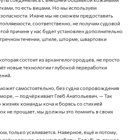
ами, то есть вицами. Но мы используем
зопасности. Иначе мы не сможем предоставить
отопляемости, соответственно, не получим судовой
этой причине у нас будет установлен дополнительно
стречном течении, штиле, шторме, швартовки
 которая состоит из архангелогородцев, не просто
даёт новые технологии глубокой переработки
ений.
сможет самостоятельно, без судна сопровождения
 море, — подчёркивает Глеб Анатольевич. — Так
 жизнях команды коча и борясь со стихией
ок не прощает, мы должны это пом­нить в своих
дом, только усиливается. Наверное, ещё и потому,
о всём эллинге, где идут работы. Если быть точнее —