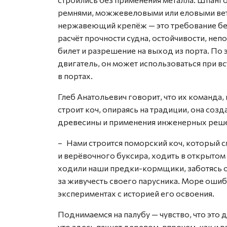
ремнями, можжевеловыми или еловыми ветк
нержавеющий крепёж — это требование бе
расчёт прочности судна, остойчивости, неп
билет и разрешение на выход из порта. По 
двигатель, он может использоваться при в
в портах.
Глеб Анатольевич говорит, что их команда,
строит коч, опираясь на традиции, она соз
древесины и применения инженерных реш
– Нами строится поморский коч, который 
и верёвочного буксира, ходить в открытом
ходили наши предки-кормщики, заботясь о
за живучесть своего парусника. Море ошиб
экспериментах с историей его освоения.
Поднимаемся на палубу — чувство, что это 
что здесь пахнет деревом, впрочем, как и в