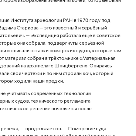
ия Института археологии РАН в 1978 году под
Вадима Старкова — это известный и серьёзный
натольевич. — Экспедиция работала ещё в советское
 которые она собрала, подвергнуты серьёзной
ли и описали останки поморских судов, которые там
тот материал собран в трёхтомнике «Материальная
едований на архипелаге Шпицберген». Опираясь
али свои чертежи и по ним строили коч, который
отором ходили наши предки.
я не учитывать современных технологий
ерных судов, технического регламента
техническое решение появляется после
крепежа, — продолжает он. — Поморские суда
гоуты соединялись с внешней обшивкой кожаными