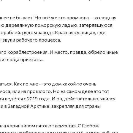
чнее не бывает! Но всё же это промзона — холодная
ьшую деревянную поморскую ладью, затерявшуюся
ораблей: рядом завод «Красная кузница», где
 звуки рабочего процесса.
ого кораблестроения. И место, правда, обрело иные
тоит сюда приехать…
ться. Как по мне — это дом какой‑то очень
оса, или из прошлого. Но на самом деле это тот
 ведётся с 2019 года. И он, действительно, явился
и в Западной Арктике, закрепляя для страны
ала «принципом пятого элемента». С Глебом
 котором изображены элементы кочей, которые были