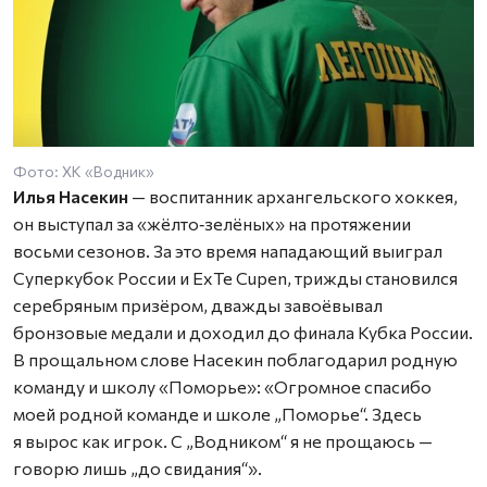
Фото: ХК «Водник»
Илья Насекин
— воспитанник архангельского хоккея,
он выступал за «жёлто‑зелёных» на протяжении
восьми сезонов. За это время нападающий выиграл
Суперкубок России и ExTe Cupen, трижды становился
серебряным призёром, дважды завоёвывал
бронзовые медали и доходил до финала Кубка России.
В прощальном слове Насекин поблагодарил родную
команду и школу «Поморье»: «Огромное спасибо
моей родной команде и школе „Поморье“. Здесь
я вырос как игрок. С „Водником“ я не прощаюсь —
говорю лишь „до свидания“».