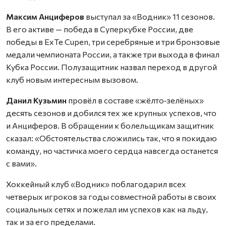
Максим Анциферов
выступал за «Водник» 11 сезонов.
В его активе — победа в Суперкубке России, две
победы в ExTe Cupen, три серебряные и три бронзовые
медали чемпионата России, а также три выхода в финал
Кубка России. Полузащитник назвал переход в другой
клуб новым интересным вызовом.
Данил Кузьмин
провёл в составе «жёлто‑зелёных»
десять сезонов и добился тех же крупных успехов, что
и Анциферов. В обращении к болельщикам защитник
сказал: «Обстоятельства сложились так, что я покидаю
команду, но частичка моего сердца навсегда останется
с вами».
Хоккейный клуб «Водник» поблагодарил всех
четверых игроков за годы совместной работы в своих
социальных сетях и пожелал им успехов как на льду,
так и за его пределами.