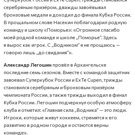
серебряным призёром, дважды завоёвывал
бронзовые медали и доходил до финала Кубка России.
В прощальном слове Насекин поблагодарил родную
команду и школу «Поморье»: «Огромное спасибо
моей родной команде и школе „Поморье“. Здесь
я вырос как игрок. С „Водником“ я не прощаюсь —
говорю лишь „до свидания“».
Александр Легошин
провёл в Архангельске
последние семь сезонов. Вместе с командой защитник
завоевал Суперкубок России и ExTe Cupen, трижды
становился серебряным и бронзовым призёром
чемпионата России, а также трижды выходил в финал
Кубка России. Легошин подчеркнул особую атмосферу
клуба и отметил: «Главная сила „Водника“ — это люди.
Игроки, которые живут хоккеем, стремятся к его
развитию в родном городе и остаются верны
команде».