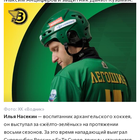
Фото: ХК «Водник»
Илья Насекин
— воспитанник архангельского хоккея,
он выступал за «жёлто‑зелёных» на протяжении
восьми сезонов. За это время нападающий выиграл
Суперкубок России и ExTe Cupen, трижды становился