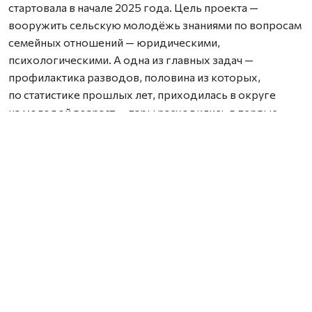
стартовала в начале 2025 года. Цель проекта —
вооружить сельскую молодёжь знаниями по вопросам
семейных отношений — юридическими,
психологическими. А одна из главных задач —
профилактика разводов, половина из которых,
по статистике прошлых лет, приходилась в округе
на молодой возраст — пары расходились в первые
годы совместной жизни из‑за того, что «ожидания
не оправдались» и не хватило знаний для
конструктивного решения семейных проблем.
Организатор проекта — АНО «Центр юридической
помощи «Защита». Кураторы — психологи, юристы,
врачи, представители церкви и ЗАГСа. А участники
«Правовой азбуки» — женихи и невесты, которые
подали заявление в ЗАГС, молодые пары, уже
заключившие брак, а также студенты
и старшеклассники Виноградовского округа.