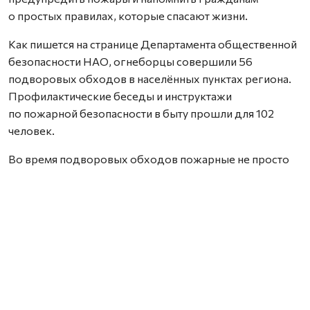
о простых правилах, которые спасают жизни.
Как пишется на странице Департамента общественной
безопасности НАО, огнеборцы совершили 56
подворовых обходов в населённых пунктах региона.
Профилактические беседы и инструктажи
по пожарной безопасности в быту прошли для 102
человек.
Во время подворовых обходов пожарные не просто
вручали памятки, но и подробно объясняли, как
избежать возгорания.
Фото со страницы Департамента общественной
безопасности НАО.
Нашли ошибку? Выделите текст, нажмите
ctrl+enter
и отправьте ее нам.