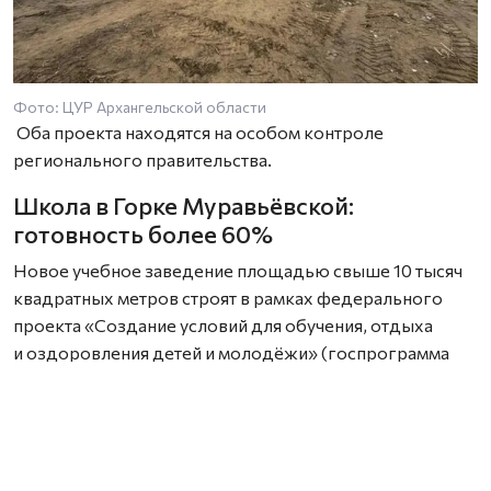
Фото: ЦУР Архангельской области
Оба проекта находятся на особом контроле
регионального правительства.
Школа в Горке Муравьёвской:
готовность более 60%
Новое учебное заведение площадью свыше 10 тысяч
квадратных метров строят в рамках федерального
проекта «Создание условий для обучения, отдыха
и оздоровления детей и молодёжи» (госпрограмма
«Развитие образования»). Строительство началось
в 2023 году, но из‑за перебоев с финансированием
сроки ввода в эксплуатацию пришлось перенести.
Сейчас строительная готовность школы