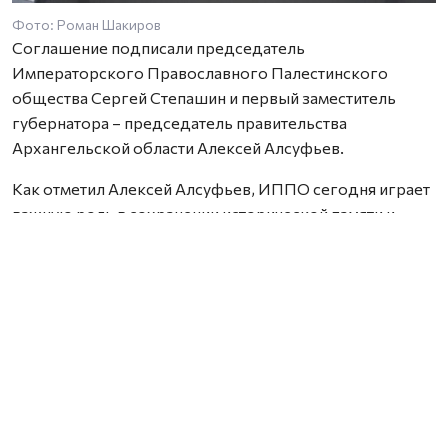
Фото: Роман Шакиров
Соглашение подписали председатель
Императорского Православного Палестинского
общества Сергей Степашин и первый заместитель
губернатора – председатель правительства
Архангельской области Алексей Алсуфьев.
Как отметил Алексей Алсуфьев, ИППО сегодня играет
важную роль в сохранении исторической памяти и
духовного наследия России.
— Для нас это соглашение имеет особое значение.
Архангельская область — регион, где сосредоточена
примерно половина всех деревянных церквей России.
Деревянное зодчество — не просто наша визитная
карточка, это живая история, национальный
культурный код, и мы несем огромную
ответственность за его сохранение, — подчеркнул