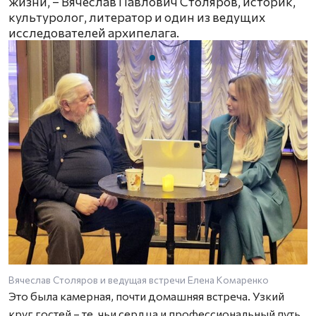
жизни, – Вячеслав Павлович Столяров, историк,
культуролог, литератор и один из ведущих
исследователей архипелага.
Вячеслав Столяров и ведущая встречи Елена Комаренко
В
Это была камерная, почти домашняя встреча. Узкий
круг гостей – те, чьи сердца и профессиональный путь