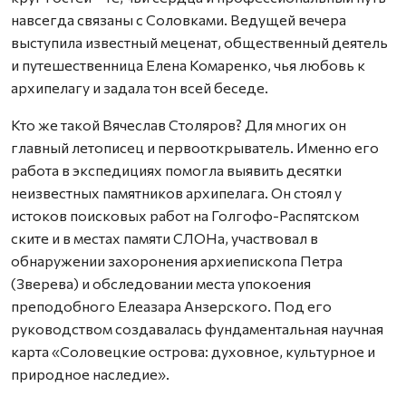
навсегда связаны с Соловками. Ведущей вечера
выступила известный меценат, общественный деятель
и путешественница Елена Комаренко, чья любовь к
архипелагу и задала тон всей беседе.
Кто же такой Вячеслав Столяров? Для многих он
главный летописец и первооткрыватель. Именно его
работа в экспедициях помогла выявить десятки
неизвестных памятников архипелага. Он стоял у
истоков поисковых работ на Голгофо-Распятском
ските и в местах памяти СЛОНа, участвовал в
обнаружении захоронения архиепископа Петра
(Зверева) и обследовании места упокоения
преподобного Елеазара Анзерского. Под его
руководством создавалась фундаментальная научная
карта «Соловецкие острова: духовное, культурное и
природное наследие».