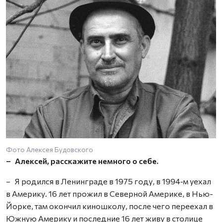
Фото Алексея Будовского
Д
– Алексей, расскажите немного о себе.
– Я родился в Ленинграде в 1975 году, в 1994‑м уехал
в Америку. 16 лет прожил в Северной Америке, в Нью-
Йорке, там окончил киношколу, после чего переехал в
Южную Америку и последние 16 лет живу в столице