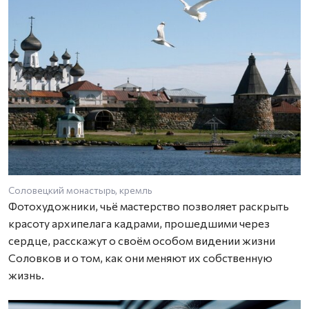
Соловецкий монастырь, кремль
К
Фотохудожники, чьё мастерство позволяет раскрыть
красоту архипелага кадрами, прошедшими через
сердце, расскажут о своём особом видении жизни
Соловков и о том, как они меняют их собственную
жизнь.