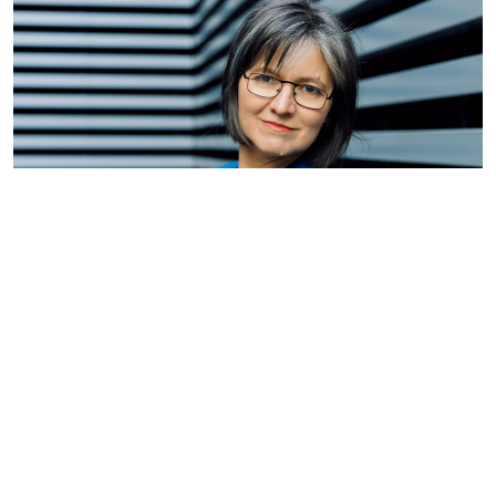
Сегодня — слово
Ирине Терентьевой
, фотографу-
предпринимателю, основателю фотобанка «Лори»,
выпускнице биофака МГУ.
– Как вы попали на Соловки и каково ваше первое