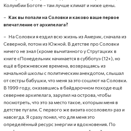
Колумбии Боготе – там лучше климат и ниже цены.
–
Как вы попали на Соловки и каково ваше первое
впечатление от архипелага?
– На Соловки я ездил всю жизнь из Америк, сначала из
Северной, потом из Южной. В детстве про Соловки
ничего не знал (кроме вычитанного у Стругацких в
книге «Понедельник начинается в субботу» (12+), но
ещё в брежневские времена, возвращаясь из
начальной школы с политическим анекдотом, слышал
от сестры бабушки, что меня за это сошлют на Соловки.
В 1999 году, оказавшись в байдарочном походе ещё
севернее архипелага, зарулил на острова, чтобы
посмотреть, что это за место такое, которым меня в
детстве пугали. С первого же визита «осоловел» раз и
навсегда. Я сразу понял, что для меня это
определённый ресурс энергии и вдохновения. По