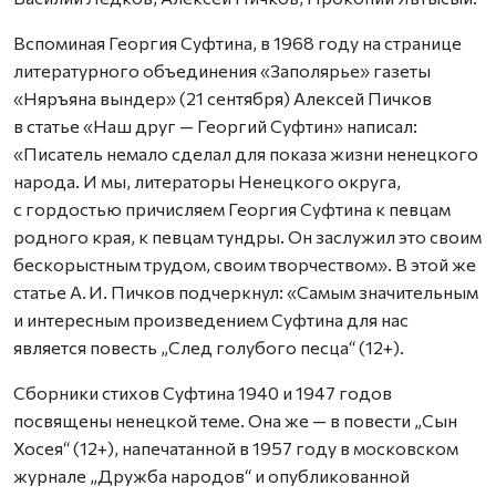
Вспоминая Георгия Суфтина, в 1968 году на странице
литературного объединения «Заполярье» газеты
«Няръяна вындер» (21 сентября) Алексей Пичков
в статье «Наш друг — Георгий Суфтин» написал:
«Писатель немало сделал для показа жизни ненецкого
народа. И мы, литераторы Ненецкого округа,
с гордостью причисляем Георгия Суфтина к певцам
родного края, к певцам тундры. Он заслужил это своим
бескорыстным трудом, своим творчеством». В этой же
статье А. И. Пичков подчеркнул: «Самым значительным
и интересным произведением Суфтина для нас
является повесть „След голубого песца“ (12+).
Сборники стихов Суфтина 1940 и 1947 годов
посвящены ненецкой теме. Она же — в повести „Сын
Хосея“ (12+), напечатанной в 1957 году в московском
журнале „Дружба народов“ и опубликованной