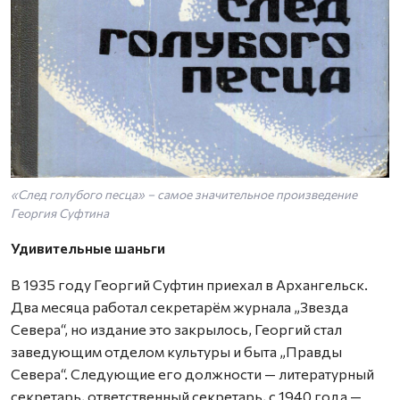
«След голубого песца» – самое значительное произведение
Георгия Суфтина
Удивительные шаньги
В 1935 году Георгий Суфтин приехал в Архангельск.
Два месяца работал секретарём журнала „Звезда
Севера“, но издание это закрылось, Георгий стал
заведующим отделом культуры и быта „Правды
Севера“. Следующие его должности — литературный
секретарь, ответст­венный секретарь, с 1940 года —