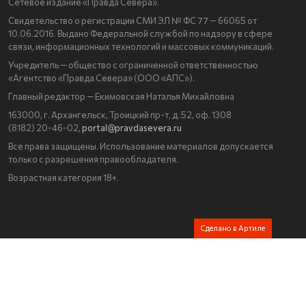
Сетевое издание «Правда Севера».
Свидетельство о регистрации СМИ ЭЛ № ФС 77 — 66065 от
10.06.2016. Выдано Федеральной службой по надзору в сфере
связи, информационных технологий и массовых коммуникаций.
Учредитель — общество с ограниченной ответственностью
«Агентство «Правда Севера» (ООО «АПС»).
Главный редактор — Екимовская Наталья Михайловна
163000, г. Архангельск, Троицкий пр-т, д. 52, оф. 1308
(8182) 20-46-02,
portal@pravdasevera.ru
Все права защищены. Использование материалов допускается
только с разрешения правообладателя.
Возрастная категория 18+.
Сделано в Артиле