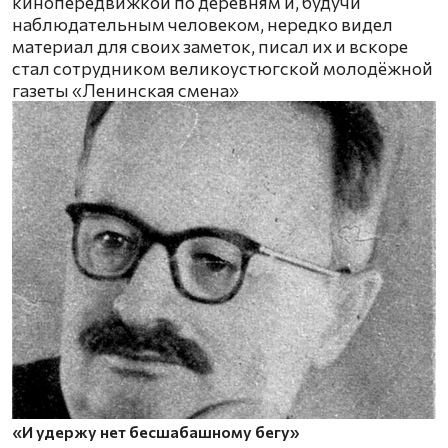
кинопередвижкой по деревням и, будучи
наблюдательным человеком, нередко видел
материал для своих заметок, писал их и вскоре
стал сотрудником великоустюгской молодёжной
газеты «Ленинская смена»
«И удержу нет бесшабашному бегу»