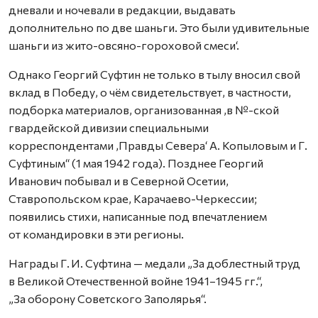
дневали и ночевали в редакции, выдавать
дополнительно по две шаньги. Это были удивительные
шаньги из жито-овсяно-гороховой смеси‘.
Однако Георгий Суфтин не только в тылу вносил свой
вклад в Победу, о чём свидетельствует, в частности,
подборка материалов, организованная ‚в №-ской
гвардейской дивизии специальными
корреспондентами ‚Правды Севера‘ А. Копыловым и Г.
Суфтиным“ (1 мая 1942 года). Позднее Георгий
Иванович побывал и в Северной Осетии,
Ставропольском крае, Карачаево-Черкессии;
появились стихи, написанные под впечатлением
от командировки в эти регионы.
Награды Г. И. Суфтина — медали „За доблестный труд
в Великой Отечест­венной войне 1941–1945 гг.“,
„За оборону Советского Заполярья“.