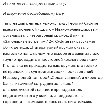
И сани несутся по хрусткому снегу,
И удержу нет бесшабашному бегу.
Тяготевший к литературному труду Георгий Суфтин
вместе с коллегой и другом Иваном Меньшиковым
организовал литературный кружок. В книге
«Заполярные встречи» (12+) Суфтин так расскажет
об их детище: «Литературный кружок оказался
настолько популярным, что вскоре его занятия стало
трудно проводить в просторной комнате редакции.
Кто только не приходил на наш кружок, кто только
не приносил на суд критики своих произведений!
И заведующий конторой „Союзпушнины“, и директор
банка, и научный сотрудник зональной
оленеводческой станции, и преподаватель
педагогического училища, и председатель
горсовета — всем захотелось стать писателями».