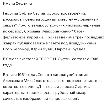
Имени Суфтина
Георгий Суфтин был автором стихотворений,
рассказов, повестей (одна из повестей — „Семейный
секрет“ (16+), о великоустюжских мастерах чернения
по серебру), романа „Макорин жених“, басен,
фельетонов, пародий. Произведения в трёх последних
жанрах публиковались в газете под псевдонимами
Егор Беломор, Юрий Лузяк, Парфён Груздев.
В Союзе писателей СССР Г. И. Суфтин состоял с 1946
года.
В книге 1961 года „Север в литературе“ критик
Александр Михайлов отозвался о творчестве писателя
коротко, но ёмко: „Для поэзии и прозы Суфтина
характерны живописность, грубоватый юмор,
сочность в изображении жанровых сцен“.