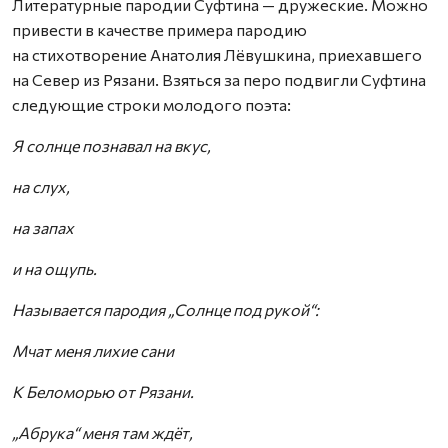
Литературные пародии Суфтина — дружеские. Можно
привести в качестве примера пародию
на стихотворение Анатолия Лёвушкина, приехавшего
на Север из Рязани. Взяться за перо подвигли Суфтина
следующие строки молодого поэта:
Я солнце познавал на вкус,
на слух,
на запах
и на ощупь.
Называется пародия „Солнце под рукой“:
Мчат меня лихие сани
К Беломорью от Рязани.
„Абрука“ меня там ждёт,