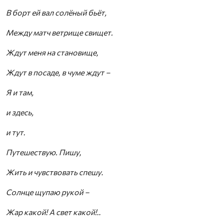
В борт ей вал солёный бьёт,
Между матч ветрище свищет.
Ждут меня на становище,
Ждут в посаде, в чуме ждут –
Я и там,
и здесь,
и тут.
Путешествую. Пишу,
Жить и чувствовать спешу.
Солнце щупаю рукой –
Жар какой! А свет какой!..