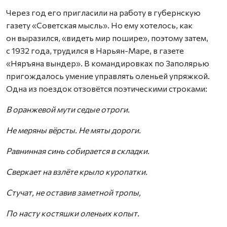
Через год его пригласили на работу в губернскую
газету «Советская мысль». Но ему хотелось, как
он выразился, «видеть мир пошире», поэтому затем,
с 1932 года, трудился в Нарьян-Маре, в газете
«Няръяна вындер». В командировках по Заполярью
пригождалось умение управлять оленьей упряжкой.
Одна из поездок отзовётся поэтическими строками:
В оранжевой мути седые отроги.
Не меряны вёрсты. Не мяты дороги.
Равнинная синь собирается в складки.
Сверкает на взлёте крыло куропатки.
Стучат, не оставив заметной тропы,
По насту костяшки оленьих копыт.