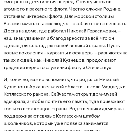
смотрел на десятилетия вперёд. Стоял у истоков
атомного и ракетного флота. Честно служил Родине,
отстаивал интересы флота. Для морской столицы
России память о таких людях – особая ответственность.
Доска на доме, где работал Николай Герасимович, –
наш знак уважения и благодарности за всё, что он
сделал для флота, для нашей великой страны. Пусть
новые поколения – курсанты и офицеры – равняются на
таких людей, как Николай Кузнецов, продолжают
традиции верного служения флоту и Отечеству».
И, конечно, важно вспомнить, что родился Николай
Кузнецов в Архангельской области – в селе Медведки
Котласского района. Сейчас там открыт дом-музей
адмирала, а чтобы почтить его память, туда приезжают
гости со всех концов страны. Родственники адмирала
поддерживают связь с Котласским штабом
школьников, который уже полвека занимается
сохранением памяти о знаменитом земляке.