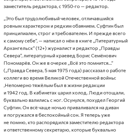
заместитель редактора, с 1950‑го — редактор.
„Это был трудолюбивый человек, отличавшийся
ровным характером и редким обаянием. Суфтин был
принципиален, строг и требователен. И прежде всего
к самому себе“, — написал о нём в книге „Литературный
Архангельск“ (12+) журналист и редактор „Правды
Севера“, литературный краевед Борис Семёнович
Пономарёв. Он же в очерке „Всё это помнится…“
(„Правда Севера, 5 мая 1975 года) рассказал о работе
коллеги во время Великой Отечественной войны:
‚Непомерно тяжёлым был в жизни редакции
и 1942 год. В кабинетах царил холод. Люди отощали,
буквально валились с ног. Осунулся, похудел Георгий
Суфтин. Он всё чаще ночью приваливался на диван
и погружался в беспокойный сон. Я теперь уже
не помню, кто распорядился заместителю редактора
и ответственному секретарю, которые буквально