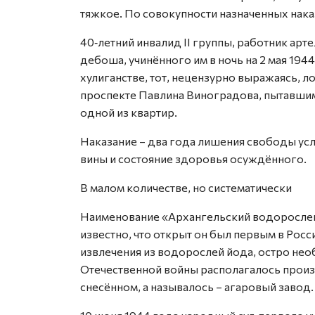
тяжкое. По совокупности назначенных нака
40‑летний инвалид II группы, работник арт
дебоша, учинённого им в ночь на 2 мая 19
хулиганстве, тот, нецензурно выражаясь, л
проспекте Павлина Виноградова, пытавшимс
одной из квартир.
Наказание – два года лишения свободы усл
вины и состояние здоровья осуждённого.
В малом количестве, но систематически
Наименование «Архангельский водорослев
известно, что открыт он был первым в Рос
извлечения из водорослей йода, остро не
Отечественной войны располагалось произв
снесённом, а называлось – агаровый завод.