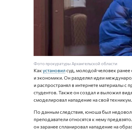
Фото прокуратуры Архангельской области
Как
установил
суд, молодой человек ранее 
и экономики. Он разделял идеи междунаро
и распространял в интернете материалы с п
студентов. Также он создал и выложил ви
смоделировал нападение на свой техникум.
По данным следствия, юноша был недоволен
преподаватели относятся к нему предвзято
он заранее спланировал нападение на обр