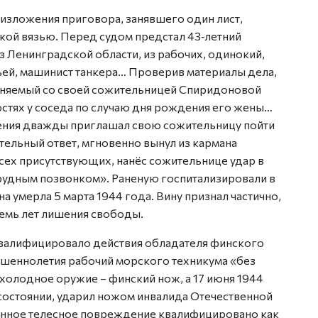
 изложения приговора, занявшего один лист,
кой вязью. Перед судом предстал 43‑летний
Ленинградской области, из рабочих, одинокий,
ьей, машинист танкера… Проверив материалы дела,
бвиняемый со своей сожительницей Спиридоновой
стях у соседа по случаю дня рождения его жены…
нения дважды приглашал свою сожительницу пойти
тельный ответ, мгновенно вынул из кармана
всех присутствующих, нанёс сожительнице удар в
рудным позвонком». Раненую госпитализировали в
 умерла 5 марта 1944 года. Вину признал частично,
семь лет лишения свободы.
квалифицировало действия обладателя финского
ершеннолетия рабочий морского техникума «без
холодное оружие – финский нож, а 17 июня 1944
 состоянии, ударил ножом инвалида Отечественной
енное телесное повреждение квалифицировано как