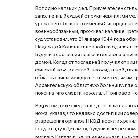
Вот одно из таких дел. Примечателен стиль
заполненный судьёй от руки чернилами мел
уроженец «бывшего имения Сиворцевых из 
военнообязанный, проживал на улице Трет
суд установил, что 21 января 1944 года о
Надеждой Константиновной находился в го
Будучи в состоянии незначительного опья
домой. Когда от последней получил отрица
финский нож, и с силой, неожиданной для 
область спины между шестым и седьмым г
Архангельскую областную больницу, где она
пояснив, что смерти не желал. Приговор – 
В другом деле следствие дополнительно 
ножа, указав, что недавно достигший сов
разрешения органов НКВД носил и хранил 
году в саду «Динамо», будучи в нетрезвом
войны». Раненый госпитализирован, получ