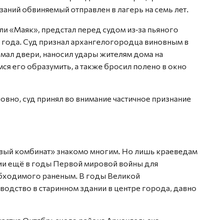
заний обвиняемый отправлен в лагерь на семь лет.
ели «Маяк», предстал перед судом из‑за пьяного
44 года. Суд признал архангелогородца виновным в
омал двери, наносил удары жителям дома на
я его образумить, а также бросил полено в окно
овно, суд принял во внимание частичное признание
ый комбинат» знакомо многим. Но лишь краеведам
сии ещё в годы Первой мировой войны для
обходимого раненым. В годы Великой
одство в старинном здании в центре города, давно