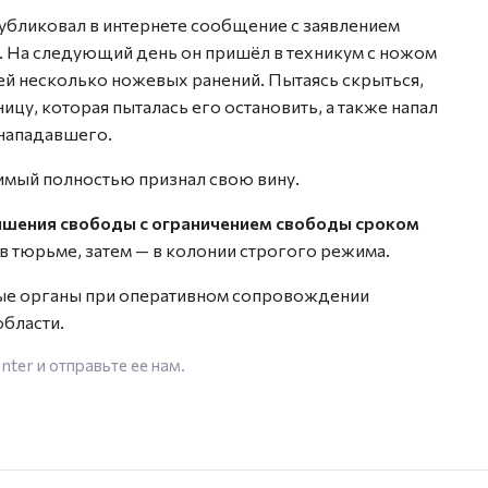
бликовал в интернете сообщение с заявлением
. На следующий день он пришёл в техникум с ножом
 ей несколько ножевых ранений. Пытаясь скрыться,
цу, которая пыталась его остановить, а также напал
 нападавшего.
имый полностью признал свою вину.
лишения свободы с ограничением свободы сроком
 в тюрьме, затем — в колонии строгого режима.
ые органы при оперативном сопровождении
области.
enter
и отправьте ее нам.