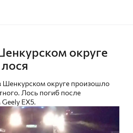
 Шенкурском округе
 лося
в Шенкурском округе произошло
ного. Лось погиб после
Geely EX5.