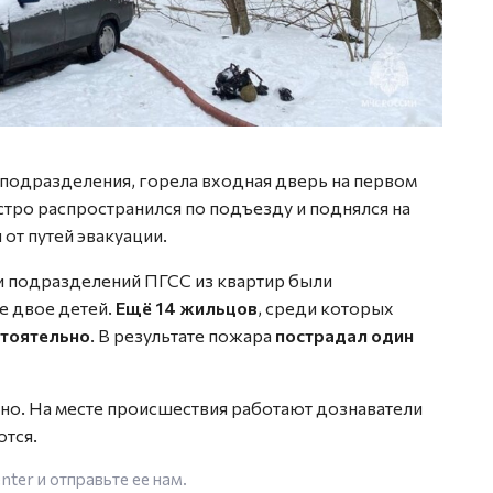
подразделения, горела входная дверь на первом
тро распространился по подъезду и поднялся на
от путей эвакуации.
и подразделений ПГСС из квартир были
ле двое детей.
Ещё 14 жильцов
, среди которых
тоятельно
. В результате пожара
пострадал один
о. На месте происшествия работают дознаватели
тся.
enter
и отправьте ее нам.