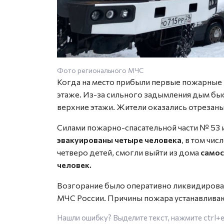
Фото регионального МЧС
Когда на место прибыли первые пожарные 
этаже. Из-за сильного задымления дым быс
верхние этажи. Жители оказались отрезаны 
Силами пожарно-спасательной части № 53 
эвакуированы четыре человека
, в том чис
четверо детей, смогли выйти из дома
самос
человек.
Возгорание было оперативно ликвидирован
МЧС России. Причины пожара устанавливаю
Нашли ошибку? Выделите текст, нажмите
ctrl+