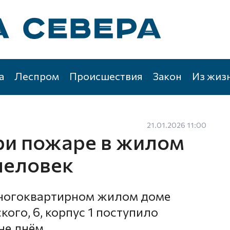
а
Леспром
Происшествия
Закон
Из жиз
21.01.2026 11:00
ри пожаре в жилом
человек
многоквартирном жилом доме
ого, 6, корпус 1 поступило
не днём.