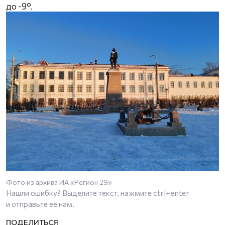
до -9°.
Фото из архива ИА «Регион 29»
Нашли ошибку? Выделите текст, нажмите
ctrl+enter
и отправьте ее нам.