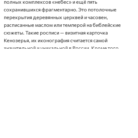
полных комплексов «небес» и ещё пять
сохранившихся фрагментарно. Это потолочные
перекрытия деревянных церквей и часовен,
расписанные маслом или темперой на библейские
сюжеты. Такие росписи — визитная карточка
Кенозерья, их иконография считается самой
значительной и уникальной в России. Кроме того,
в новом депозитарии разместят более 10 000 других
предметов из музейного фонда Парка. Кенозерский
национальный парк — единственная особо охраняемая
природная территория в стране, обладающая столь
богатым музейным собранием.
Проект здания разработала «Студия 44» под
руководством народного архитектора России Никиты
Явейна. Застройщиком выступит компания
«ПромМонтажСтрой». Архитекторы столкнулись
с непростой задачей: создать современное
фондохранилище с климат-контролем и системами