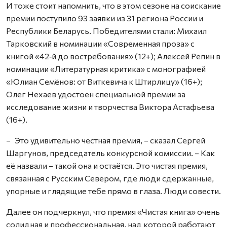
И тоже стоит напомнить, что в этом сезоне на соискание
премии поступило 93 заявки из 31 региона России и
Республики Беларусь. Победителями стали: Михаил
Тарковский в номинации «Современная проза» с
книгой «42‑й до востребования» (12+); Алексей Репин в
номинации «Литературная критика» с монографией
«Юлиан Семёнов: от Виткевича к Штирлицу» (16+);
Олег Нехаев удостоен специальной премии за
исследование жизни и творчества Виктора Астафьева
(16+).
– Это удивительно честная премия, – сказал Сергей
Шаргунов, председатель конкурсной комиссии. – Как
её назвали – такой она и остаётся. Это чистая премия,
связанная с Русским Севером, где люди сдержанные,
упорные и глядящие тебе прямо в глаза. Люди совести.
Далее он подчеркнул, что премия «Чистая книга» очень
солидная и профессиональная, над которой работают