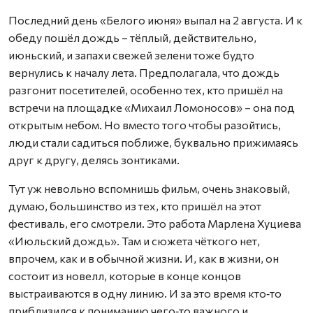
Последний день «Белого июня» выпал на 2 августа. И к
обеду пошёл дождь – тёплый, действительно,
июньский, и запахи свежей зелени тоже будто
вернулись к началу лета. Предполагала, что дождь
разгонит посетителей, особенно тех, кто пришёл на
встречи на площадке «Михаил Ломоносов» – она под
открытым небом. Но вместо того чтобы разойтись,
люди стали садиться поближе, буквально прижимаясь
друг к другу, делясь зонтиками.
Тут уж невольно вспомнишь фильм, очень знаковый,
думаю, большинство из тех, кто пришёл на этот
фестиваль, его смотрели. Это работа Марлена Хуциева
«Июльский дождь». Там и сюжета чёткого нет,
впрочем, как и в обычной жизни. И, как в жизни, он
состоит из новелл, которые в конце концов
выстраиваются в одну линию. И за это время кто‑то
приблизился к пониманию чего‑то важного и