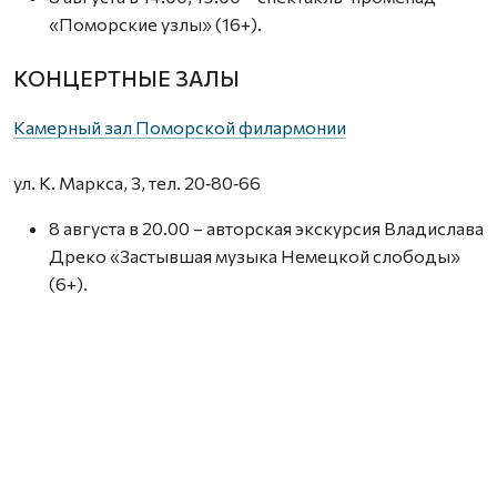
«Поморские узлы» (16+).
КОНЦЕРТНЫЕ ЗАЛЫ
Камерный зал Поморской филармонии
ул. К. Маркса, 3, тел. 20‑80‑66
8 августа в 20.00 – авторская экскурсия Владислава
Дреко «Застывшая музыка Немецкой слободы»
(6+).
МУЗЕИ
Гостиные дворы
наб. Сев. Двины, 85–86, тел. 609-000.
8, 9 августа в 15.00 – экскурсия «Знакомьтесь –