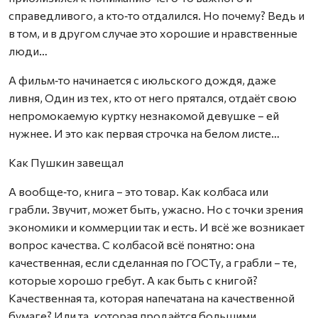
справедливого, а кто‑то отдалился. Но почему? Ведь и
в том, и в другом случае это хорошие и нравственные
люди…
А фильм‑то начинается с июльского дождя, даже
ливня, Один из тех, кто от него прятался, отдаёт свою
непромокаемую куртку незнакомой девушке – ей
нужнее. И это как первая строчка на белом листе…
Как Пушкин завещал
А вообще‑то, книга – это товар. Как колбаса или
грабли. Звучит, может быть, ужасно. Но с точки зрения
экономики и коммерции так и есть. И всё же возникает
вопрос качества. С колбасой всё понятно: она
качественная, если сделанная по ГОСТу, а грабли – те,
которые хорошо гребут. А как быть с книгой?
Качественная та, которая напечатана на качественной
бумаге? Или та, которая продаётся большими