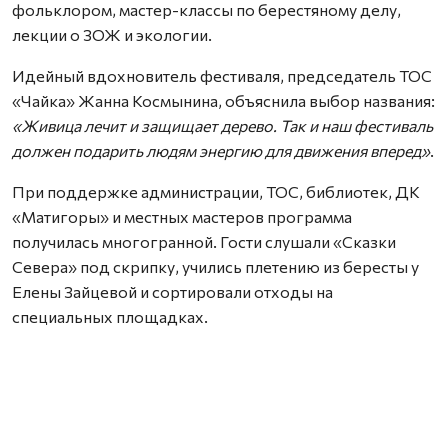
фольклором, мастер-классы по берестяному делу,
лекции о ЗОЖ и экологии.
Идейный вдохновитель фестиваля, председатель ТОС
«Чайка» Жанна Космынина, объяснила выбор названия:
«Живица лечит и защищает дерево. Так и наш фестиваль
должен подарить людям энергию для движения вперед»
.
При поддержке администрации, ТОС, библиотек, ДК
«Матигоры» и местных мастеров программа
получилась многогранной. Гости слушали «Сказки
Севера» под скрипку, учились плетению из бересты у
Елены Зайцевой и сортировали отходы на
специальных площадках.
Яркими акцентами стали зарядка от капитана полиции
Владимира Козачука, йога для взрослых, веселые
старты для детей и показы коллекций от объединения
«Мода из комода», Ирины Пьянковой и студии