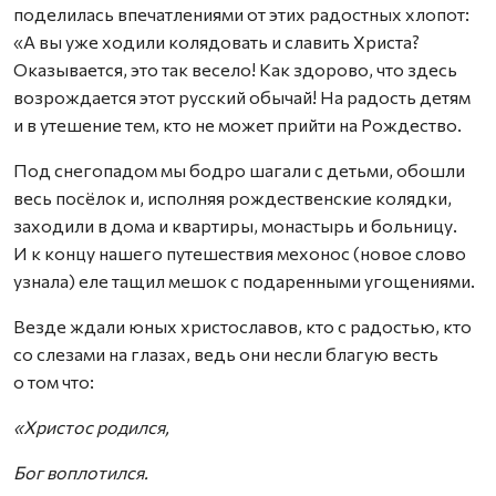
поделилась впечатлениями от этих радостных хлопот:
«А вы уже ходили колядовать и славить Христа?
Оказывается, это так весело! Как здорово, что здесь
возрождается этот русский обычай! На радость детям
и в утешение тем, кто не может прийти на Рождество.
Под снегопадом мы бодро шагали с детьми, обошли
весь посёлок и, исполняя рождественские колядки,
заходили в дома и квартиры, монастырь и больницу.
И к концу нашего путешествия мехонос (новое слово
узнала) еле тащил мешок с подаренными угощениями.
Везде ждали юных христославов, кто с радостью, кто
со слезами на глазах, ведь они несли благую весть
о том что:
«Христос родился,
Бог воплотился.