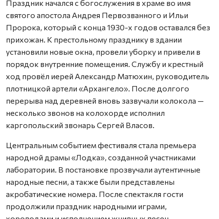
Праздник начался с богослужения в храме во имя
святого апостола Андрея Первозванного и Ильи
Пророка, который с конца 1930-х годов оставался без
прихожан. К престольному празднику в здании
установили новые окна, провели уборку и привели в
порядок внутренние помещения. Службу и крестный
ход провёл иерей Александр Матюхин, руководитель
плотницкой артели «Архангело». После долгого
перерыва над деревней вновь зазвучали колокола —
несколько звонов на колохорде исполнил
каргопольский звонарь Сергей Власов.
Центральным событием фестиваля стала премьера
народной драмы «Лодка», созданной участниками
лаборатории. В постановке прозвучали аутентичные
народные песни, а также были представлены
акробатические номера. После спектакля гости
продолжили праздник народными играми,
хороводами и исполнением жнивных песен.