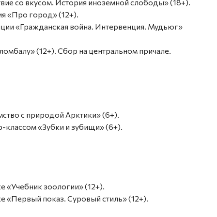
ствие со вкусом. История иноземной слободы» (18+).
ия «Про город» (12+).
озиции «Гражданская война. Интервенция. Мудьюг»
Соломбалу» (12+). Сбор на центральном причале.
омство с природой Арктики» (6+).
ер-классом «Зубки и зубищи» (6+).
ке «Учебник зоологии» (12+).
вке «Первый показ. Суровый стиль» (12+).