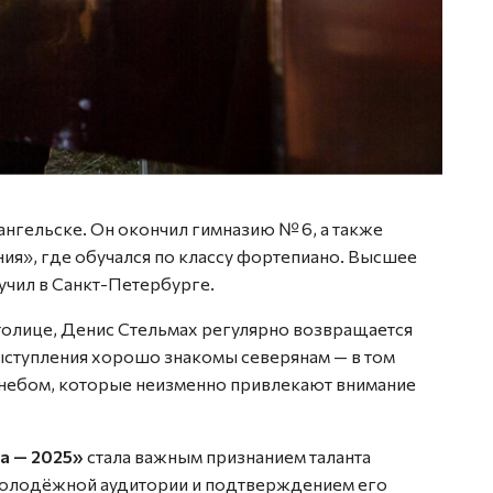
ангельске. Он окончил гимназию № 6, а также
я», где обучался по классу фортепиано. Высшее
чил в Санкт-Петербурге.
столице, Денис Стельмах регулярно возвращается
ыступления хорошо знакомы северянам — в том
 небом, которые неизменно привлекают внимание
а — 2025»
стала важным признанием таланта
молодёжной аудитории и подтверждением его