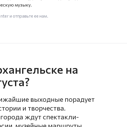
ческую музыку.
enter
и отправьте ее нам.
рхангельске на
густа?
лижайшие выходные порадует
стории и творчества.
 города ждут спектакли-
рсии, музейные маршруты,