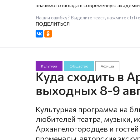
значимого вклада в современную академи
Нашли ошибку? Выделите текст, нажмите
ctrl+
Культура
Общество
Афиша
Куда сходить в А
выходных 8-9 ав
Культурная программа на б
любителей театра, музыки, и
Архангелогородцев и гостей
променады, авторские экску