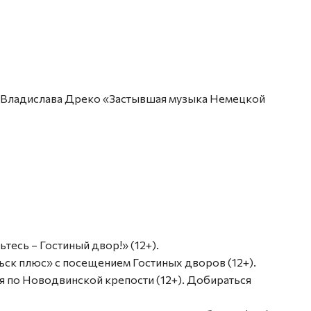
сия Владислава Дреко «Застывшая музыка Немецкой
мьтесь – Гостиный двор!» (12+).
ельск плюс» с посещением Гостиных дворов (12+).
рсия по Новодвинской крепости (12+). Добираться