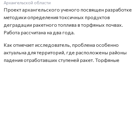
Архангельской области
Проект архангельского ученого посвящен разработке
методики определения токсичных продуктов
деградации ракетного топлива в торфяных почвах.
Работа рассчитана на два года.
Как отмечает исследователь, проблема особенно
актуальна для территорий, где расположены районы
падения отработавших ступеней ракет. Торфяные
почвы способны необратимо связывать широкий
спектр химических соединений, включая компоненты
ракетного топлива, из-за чего токсичные вещества и
продукты их распада могут сохраняться в
окружающей среде на протяжении многих лет. При
этом специализированных методик для их анализа
сегодня практически не существует.
В рамках проекта Марк Попов планирует разработать
новые способы подготовки проб и