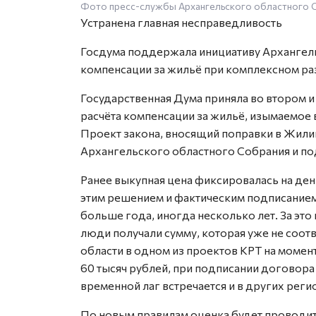
Фото пресс-службы Архангельского областного С
Устранена главная несправедливость
Госдума поддержала инициативу Архангел
компенсации за жильё при комплексном ра
Государственная Дума приняла во втором 
расчёта компенсации за жильё, изымаемое 
Проект закона, вносящий поправки в Жил
Архангельского областного Собрания и п
Ранее выкупная цена фиксировалась на д
этим решением и фактическим подписанием
больше года, иногда несколько лет. За это
люди получали сумму, которая уже не соот
области в одном из проектов КРТ на момен
60 тысяч рублей, при подписании договора
временной лаг встречается и в других реги
По новым правилам оценка будет проводить