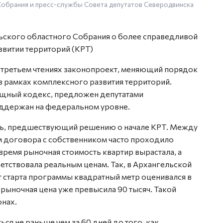
обрания и пресс-службы Совета депутатов Северодвинска
ьского областного Собрания о более справедливой
звитии территорий (КРТ)
и третьем чтениях законопроект, меняющий порядок
в рамках комплексного развития территорий.
ищный кодекс, предложен депутатами
оддержан на федеральном уровне.
ень, предшествующий решению о начале КРТ. Между
 договора с собственником часто проходило
 время рыночная стоимость квартир вырастала, а
ветствовала реальным ценам. Так, в Архангельской
т старта программы квадратный метр оценивался в
 рыночная цена уже превысила 90 тысяч. Такой
онах.
ся не раньше чем за 60 дней до того, как