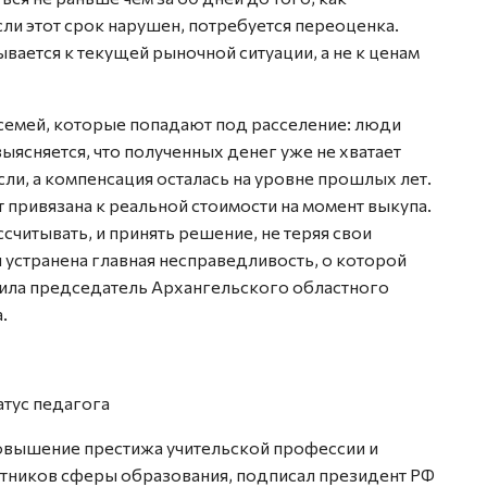
сли этот срок нарушен, потребуется переоценка.
вается к текущей рыночной ситуации, а не к ценам
семей, которые попадают под расселение: люди
ыясняется, что полученных денег уже не хватает
ли, а компенсация осталась на уровне прошлых лет.
т привязана к реальной стоимости на момент выкупа.
ссчитывать, и принять решение, не теряя свои
 устранена главная несправедливость, о которой
тила председатель Архангельского областного
.
атус педагога
овышение престижа учительской профессии и
тников сферы образования, подписал президент РФ