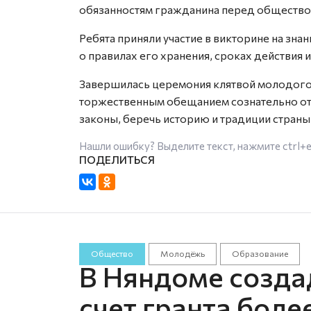
обязанностям гражданина перед обществом
Ребята приняли участие в викторине на знан
о правилах его хранения, сроках действия и
Завершилась церемония клятвой молодого
торжественным обещанием сознательно отн
законы, беречь историю и традиции страны
Нашли ошибку? Выделите текст, нажмите
ctrl+
Общество
Молодёжь
Образование
В Няндоме созда
счет гранта боле