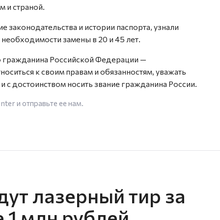
 и страной.
ие законодательства и истории паспорта, узнали
 необходимости замены в 20 и 45 лет.
 гражданина Российской Федерации —
оситься к своим правам и обязанностям, уважать
 и с достоинством носить звание гражданина России.
enter
и отправьте ее нам.
дут лазерный тир за
е 1 млн рублей