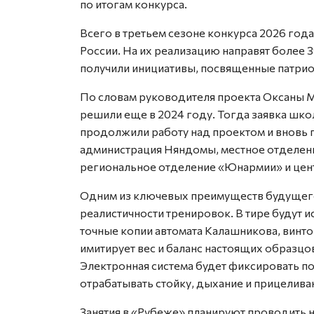
по итогам конкурса.
Всего в третьем сезоне конкурса 2026 года
России. На их реализацию направят более 3
получили инициативы, посвященные патрио
По словам руководителя проекта Оксаны М
решили еще в 2024 году. Тогда заявка шк
продолжили работу над проектом и вновь 
администрация Няндомы, местное отделен
региональное отделение «Юнармии» и цен
Одним из ключевых преимуществ будущего 
реалистичности тренировок. В тире будут 
точные копии автомата Калашникова, винто
имитирует вес и баланс настоящих образцов
Электронная система будет фиксировать по
отрабатывать стойку, дыхание и прицелива
Занятия в «Рубеже» планируют проводить 