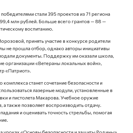
 победителями стали 395 проектов из 71 региона
99,4 млн рублей. Больше всего грантов — 88 —
тическому воспитанию.
орозовой, принять участие в конкурсе родители
олы не прошла отбор, однако авторы инициативы
подали документы. Поддержку им оказали школа,
ие организации «Ветераны локальных войн»,
тр «Патриот».
комплекса станет сочетание безопасности и
использоваться лазерные модули, установленные в
вки и пистолета Макарова. Учебное оружие
, а также позволяет воспроизводить отдачу.
падания и оценивать точность стрельбы, помогая
ние.
на уроках «Основы безопасности и защиты Родины»