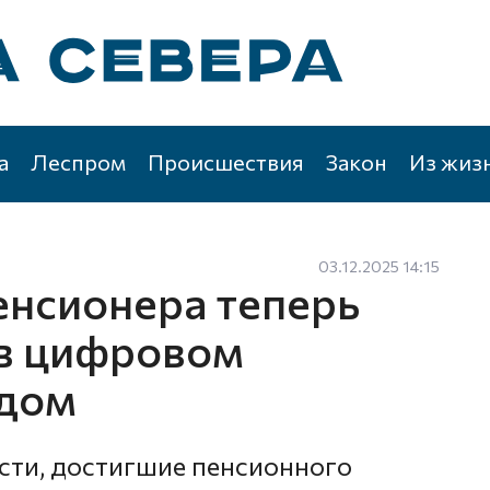
а
Леспром
Происшествия
Закон
Из жиз
03.12.2025 14:15
енсионера теперь
 в цифровом
одом
сти, достигшие пенсионного