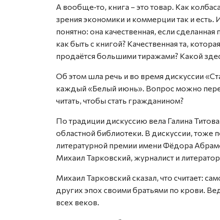
А вообще‑то, книга – это товар. Как колбаса
зрения экономики и коммерции так и есть. 
понятно: она качественная, если сделанная 
как быть с книгой? Качественная та, котора
продаётся большими тиражами? Какой зде
Об этом шла речь и во время дискуссии «Ст
каждый «Белый июнь». Вопрос можно переф
читать, чтобы стать гражданином?
По традиции дискуссию вела Галина Титова
областной библиотеки. В дискуссии, тоже 
литературной премии имени Фёдора Абрамов
Михаил Тарковский, журналист и литератор
Михаил Тарковский сказал, что считает: са
других эпох своими братьями по крови. Ве
всех веков.