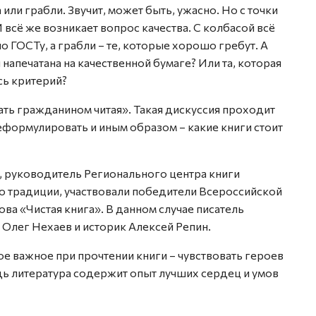
 или грабли. Звучит, может быть, ужасно. Но с точки
И всё же возникает вопрос качества. С колбасой всё
по ГОСТу, а грабли – те, которые хорошо гребут. А
я напечатана на качественной бумаге? Или та, которая
сь критерий?
ать гражданином читая». Такая дискуссия проходит
ормулировать и иным образом – какие книги стоит
, руководитель Регионального центра книги
по традиции, участвовали победители Всероссийской
а «Чистая книга». В данном случае писатель
 Олег Нехаев и историк Алексей Репин.
мое важное при прочтении книги – чувствовать героев
дь литература содержит опыт лучших сердец и умов