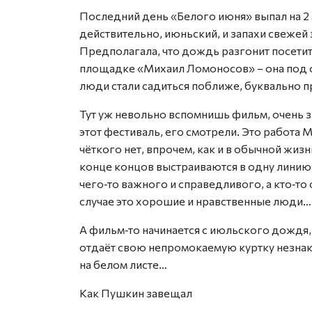
Последний день «Белого июня» выпал на 2 
действительно, июньский, и запахи свежей 
Предполагала, что дождь разгонит посетите
площадке «Михаил Ломоносов» – она под о
люди стали садиться поближе, буквально п
Тут уж невольно вспомнишь фильм, очень з
этот фестиваль, его смотрели. Это работа
чёткого нет, впрочем, как и в обычной жизни
конце концов выстраиваются в одну линию.
чего‑то важного и справедливого, а кто‑то 
случае это хорошие и нравственные люди…
А фильм‑то начинается с июльского дождя, д
отдаёт свою непромокаемую куртку незнако
на белом листе…
Как Пушкин завещал