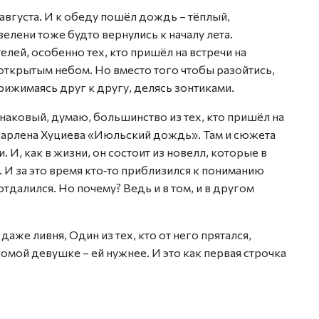
августа. И к обеду пошёл дождь – тёплый,
зелени тоже будто вернулись к началу лета.
лей, особенно тех, кто пришёл на встречи на
ткрытым небом. Но вместо того чтобы разойтись,
рижимаясь друг к другу, делясь зонтиками.
наковый, думаю, большинство из тех, кто пришёл на
 Марлена Хуциева «Июльский дождь». Там и сюжета
. И, как в жизни, он состоит из новелл, которые в
 И за это время кто‑то приблизился к пониманию
отдалился. Но почему? Ведь и в том, и в другом
аже ливня, Один из тех, кто от него прятался,
мой девушке – ей нужнее. И это как первая строчка