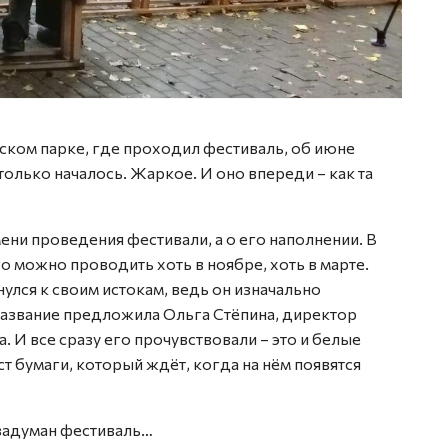
вском парке, где проходил фестиваль, об июне
только началось. Жаркое. И оно впереди – как та
ени проведения фестивали, а о его наполнении. В
о можно проводить хоть в ноябре, хоть в марте.
улся к своим истокам, ведь он изначально
название предложила Ольга Стёпина, директор
И все сразу его прочувствовали – это и белые
ст бумаги, который ждёт, когда на нём появятся
 задуман фестиваль…