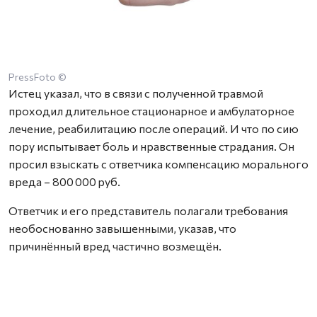
PressFoto ©
Истец указал, что в связи с полученной травмой
проходил длительное стационарное и амбулаторное
лечение, реабилитацию после операций. И что по сию
пору испытывает боль и нравственные страдания. Он
просил взыскать с ответчика компенсацию морального
вреда – 800 000 руб.
Ответчик и его представитель полагали требования
необоснованно завышенными, указав, что
причинённый вред частично возмещён.
Суд установил, что августовским вечером 2020 года
ответчик ударил истца и сам, не удержавшись, упал на
асфальт. Истец пытался его пнуть, но тот встал и