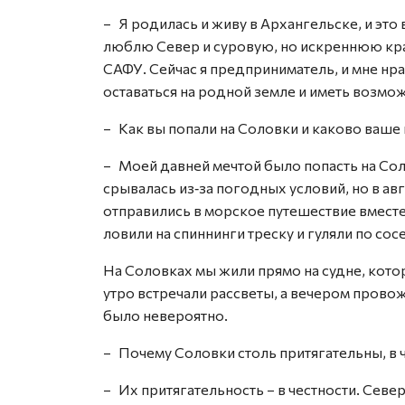
– Я родилась и живу в Архангельске, и это
люблю Север и суровую, но искреннюю кра
САФУ. Сейчас я предприниматель, и мне нра
оставаться на родной земле и иметь возмо
– Как вы попали на Соловки и каково ваше
– Моей давней мечтой было попасть на Сол
срывалась из‑за погодных условий, но в ав
отправились в морское путешествие вместе
ловили на спиннинги треску и гуляли по с
На Соловках мы жили прямо на судне, кото
утро встречали рассветы, а вечером провож
было невероятно.
– Почему Соловки столь притягательны, в ч
– Их притягательность – в честности. Север