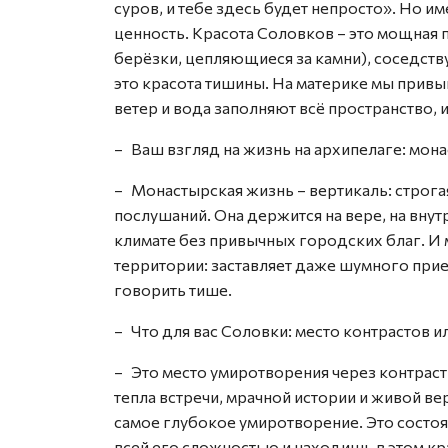
суров, и тебе здесь будет непросто». Но и
ценность. Красота Соловков – это мощная 
берёзки, цепляющиеся за камни), соседст
это красота тишины. На материке мы прив
ветер и вода заполняют всё пространство, 
– Ваш взгляд на жизнь на архипелаге: мон
– Монастырская жизнь – вертикаль: строга
послушаний. Она держится на вере, на вн
климате без привычных городских благ. И 
территории: заставляет даже шумного прие
говорить тише.
– Что для вас Соловки: место контрастов 
– Это место умиротворения через контраст
тепла встречи, мрачной истории и живой ве
самое глубокое умиротворение. Это состоя
всей его сложностью и находишь в этом кр