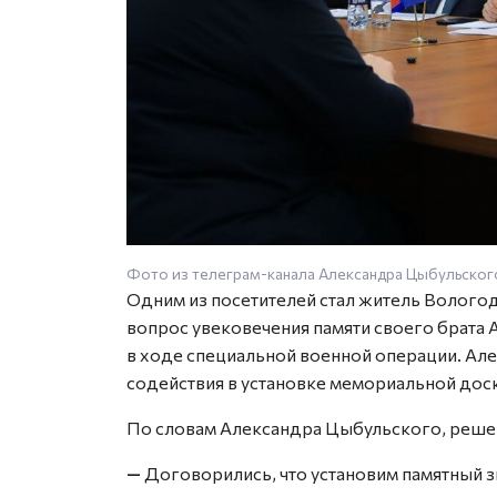
Фото из телеграм-канала Александра Цыбульског
Одним из посетителей стал житель Волого
вопрос увековечения памяти своего брата
в ходе специальной военной операции. Але
содействия в установке мемориальной доск
По словам Александра Цыбульского, реше
—
Договорились, что установим памятный з