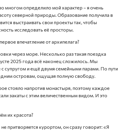
 во многом определило мой характер – я очень
соту северной природы. Образование получила в
вится выстраивать свои проекты так, чтобы
жность исследовать её просторы.
 первое впечатление от архипелага?
овки через море. Несколько раз такая поездка
густе 2025 года всё наконец сложилось. Мы
 с супругом и ещё двумя семейными парами. По пути
оседним островам, ощущая полную свободу.
рое стояло напротив монастыря, поэтому каждое
али закаты с этим величественным видом. И это
ём их красота?
 не притворяется курортом, он сразу говорит: «Я