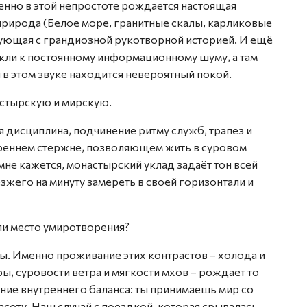
менно в этой непростоте рождается настоящая
природа (Белое море, гранитные скалы, карликовые
вующая с грандиозной рукотворной историей. И ещё
ыкли к постоянному информационному шуму, а там
и в этом звуке находится невероятный покой.
астырскую и мирскую.
я дисциплина, подчинение ритму служб, трапез и
утреннем стержне, позволяющем жить в суровом
мне кажется, монастырский уклад задаёт тон всей
зжего на минуту замереть в своей горизонтали и
или место умиротворения?
ы. Именно проживание этих контрастов – холода и
ры, суровости ветра и мягкости мхов – рождает то
ние внутреннего баланса: ты принимаешь мир со
асоту. Наш случай с поездкой, которая срывалась