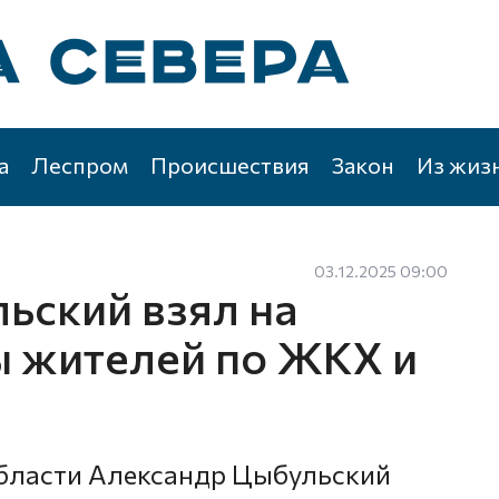
а
Леспром
Происшествия
Закон
Из жиз
03.12.2025 09:00
ьский взял на
 жителей по ЖКХ и
области Александр Цыбульский