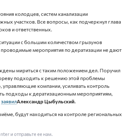
ояния колодцев, систем канализации
ных участков. Все вопросы, как подчеркнул глава
оков и ответственных.
ситуации с большим количеством грызунов
о проводимые мероприятия по дератизации не дают
ждены мириться с таким положением дел. Поручил
ореву подходить к решению этой проблемы
, управляющие компании, усиливать контроль
ать подходы к дератизационным мероприятиям,
—
заявил
Александр Цыбульский.
риёме, будут находиться на контроле региональных
enter
и отправьте ее нам.