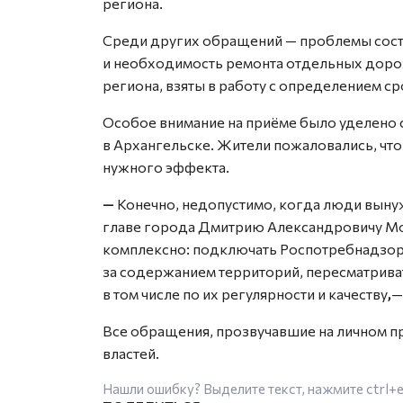
региона.
Среди других обращений — проблемы сост
и необходимость ремонта отдельных дорож
региона, взяты в работу с определением ср
Особое внимание на приёме было уделено 
в Архангельске. Жители пожаловались, чт
нужного эффекта.
—
Конечно, недопустимо, когда люди выну
главе города Дмитрию Александровичу М
комплексно: подключать Роспотребнадзор
за содержанием территорий, пересматрив
в том числе по их регулярности и качеству
,
Все обращения, прозвучавшие на личном п
властей.
Нашли ошибку? Выделите текст, нажмите
ctrl+