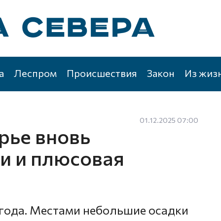
а
Леспром
Происшествия
Закон
Из жиз
01.12.2025 07:00
рье вновь
и и плюсовая
года. Местами небольшие осадки