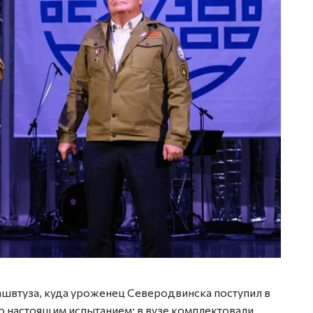
ашвтуза, куда уроженец Северодвинска поступил в
ло настоящим испытанием: в вузе комплектовали