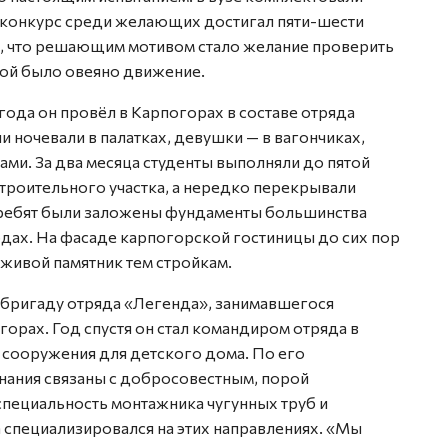
а конкурс среди желающих достигал пяти-шести
т, что решающим мотивом стало желание проверить
орой было овеяно движение.
года он провёл в Карпогорах в составе отряда
и ночевали в палатках, девушки — в вагончиках,
ми. За два месяца студенты выполняли до пятой
троительного участка, а нередко перекрывали
х ребят были заложены фундаменты большинства
дах. На фасаде карпогорской гостиницы до сих пор
 живой памятник тем стройкам.
 бригаду отряда «Легенда», занимавшегося
рах. Год спустя он стал командиром отряда в
 сооружения для детского дома. По его
нания связаны с добросовестным, порой
специальность монтажника чугунных труб и
 специализировался на этих направлениях. «Мы