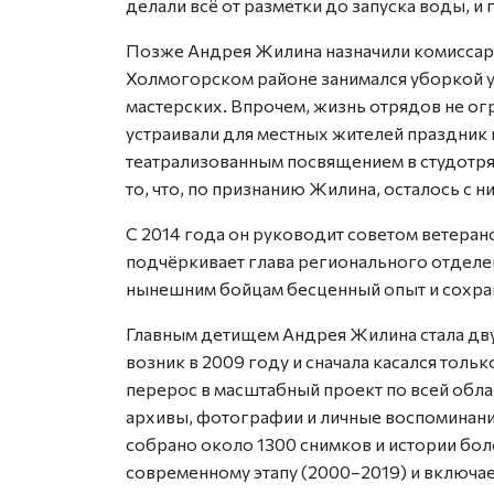
делали всё от разметки до запуска воды, и
Позже Андрея Жилина назначили комиссар
Холмогорском районе занимался уборкой у
мастерских. Впрочем, жизнь отрядов не ог
устраивали для местных жителей праздник 
театрализованным посвящением в студотря
то, что, по признанию Жилина, осталось с н
С 2014 года он руководит советом ветеран
подчёркивает глава регионального отделе
нынешним бойцам бесценный опыт и сохран
Главным детищем Андрея Жилина стала дв
возник в 2009 году и сначала касался толь
перерос в масштабный проект по всей обла
архивы, фотографии и личные воспоминани
собрано около 1300 снимков и истории бол
современному этапу (2000–2019) и включае