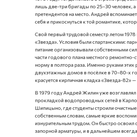
лишь две-три бригады по 25–30 человек, 
претендентов на место. Андрей вспоминае
себя и прикоснуться к той романтике, кот
Свой первый трудовой семестр летом 1978 
«Звезда». Условия были спартанскими: парн
питание организовывали собственными сила
части годового плана местного ремонтно-с
норму в полтора раза. Именно руками эти
двухэтажных домов в посёлке в 70–80-х го
красуется кирпичная кладка «Звезда-82» —
В 1979 году Андрей Жилин уже возглавлял
прокладкой водопроводных сетей в Карпого
Шипицыно, где студенты строили очистные
собственным словам, самые яркие воспоми
изнурительным трудом. Он быстро освоил 
запорной арматуры, и в дальнейшем всегда