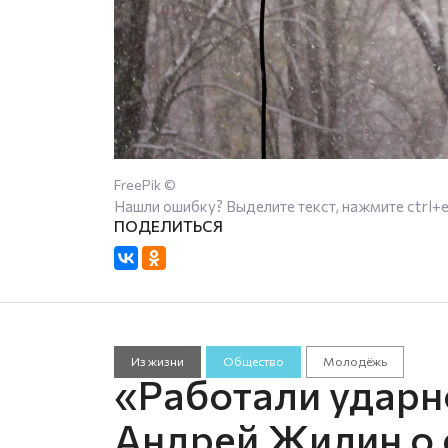
FreePik ©
Нашли ошибку? Выделите текст, нажмите
ctrl+
Из жизни
Общество
Молодёжь
«Работали ударно
Андрей Жилин о 