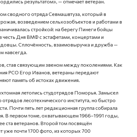
 гордились результатом», — отмечает ветеран.
ом сводного отряда Севмашвтуза, который в
рожая, возведением сельхозобъектов и работами в
раничивалась стройкой: на берегу Пинеги бойцы
в честь Дня ВМФ с эстафетами, концертами и
довцы. Сплочённость, взаимовыручка и дружба —
им навсегда.
ов, став связующим звеном между поколениями. Как
ния РСО Егор Иванов, ветераны передают
яют память об истоках движения.
ухтомная летопись студотрядов Поморья. Замысел
ко отрядов лесотехнического института, но быстро
сти. Почти пять лет редакционная группа собирала
я. В первом томе, охватывающем 1966–1991 годы,
ее ста ветеранов. Второй том посвящён
т уже почти 1700 фото, из которых 700