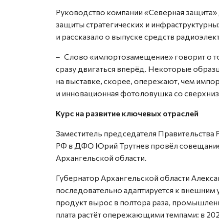
Руководство компании «Северная защита»
защиты стратегических и инфраструктурны
и рассказало о выпуске средств радиоэле
– Слово «импортозамещение» говорит о том
сразу двигаться вперёд. Некоторые образ
на выставке, скорее, опережают, чем импо
и инновационная фотоловушка со сверхниз
Курс на развитие ключевых отраслей
Заместитель председателя Правительст­ва
РФ в ДФО Юрий Трутнев провёл совещание
Архангельской области.
Губернатор Архангельской области Алекса
последовательно адаптируется к внешним у
продукт вырос в полтора раза, промышленн
плата растёт опережающими темпами: в 202