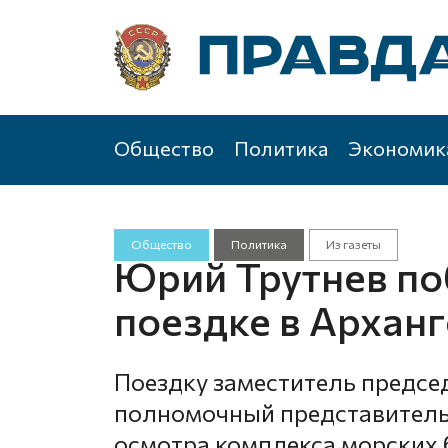
Общество
Политика
Экономик
Общество
Политика
Из газеты
Юрий Трутнев по
поездке в Архан
Поездку заместитель предсе
полномочный представитель 
осмотра комплекса морских 