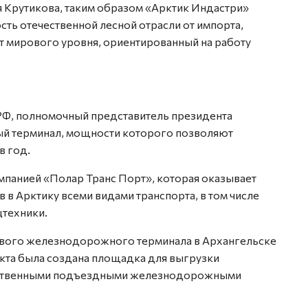
 Крутикова, таким образом «Арктик Индастри»
сть отечественной лесной отрасли от импорта,
т мирового уровня, ориентированный на работу
РФ, полномочный представитель президента
й терминал, мощности которого позволяют
в год.
панией «Полар Транс Порт», которая оказывает
 в Арктику всеми видами транспорта, в том числе
цтехники.
вого железнодорожного терминала в Архангельске
оекта была создана площадка для выгрузки
обст­венными подъездными железнодорожными