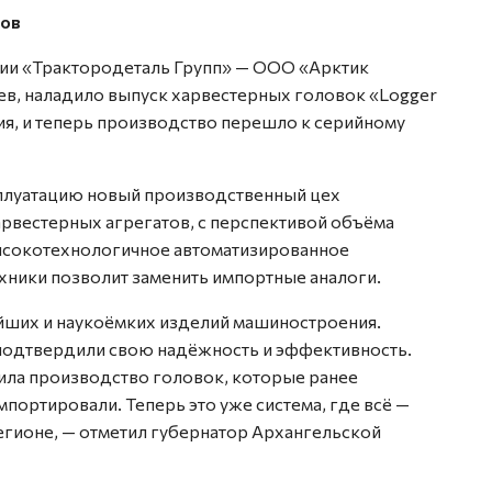
тов
ии «Трактородеталь Групп» — ООО «Арктик
ев, наладило выпуск харвестерных головок «Logger
я, и теперь производство перешло к серийному
сплуатацию новый производственный цех
рвестерных агрегатов, с перспективой объёма
высокотехнологичное автоматизированное
хники позволит заменить импортные аналоги.
йших и наукоёмких изделий машиностроения.
одтвердили свою надёжность и эффективность.
ила производство головок, которые ранее
ортировали. Теперь это уже система, где всё —
регионе, — отметил губернатор Архангельской