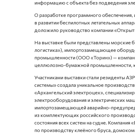
информацию с объекта без подведения элек
О разработке программного обеспечения, 
в развитии беспилотных летательных апп
доложило руководство компании «Открыты
На выставке были представлены морские 
логистика»), импортозамещающее оборуд
промышленности (ООО «Торин») — компани
целлюлозно-бумажной промышленности, ко
Участниками выставки стали резиденты А
системы» создала уникальное производств
«Архангельский электроцех», специализи
электрооборудования и электрических маш
импортозамещающей аварийно-предупреди
из комплектующих российского производст
состояния всех систем на судне. Компания
по производству клеёного бруса, домоком