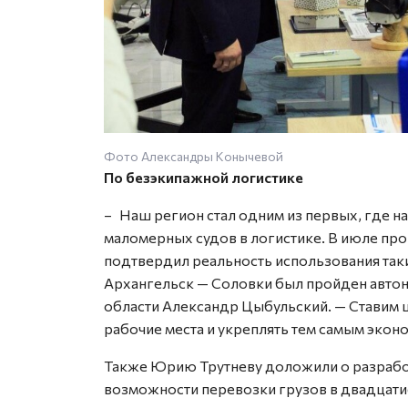
Фото Александры Конычевой
По безэкипажной логистике
– Наш регион стал одним из первых, где 
маломерных судов в логистике. В июле пр
подтвердил реальность использования так
Архангельск — Соловки был пройден автон
области Александр Цыбульский. — Ставим ц
рабочие места и укреплять тем самым экон
Также Юрию Трутневу доложили о разрабо
возможности перевозки грузов в двадцат