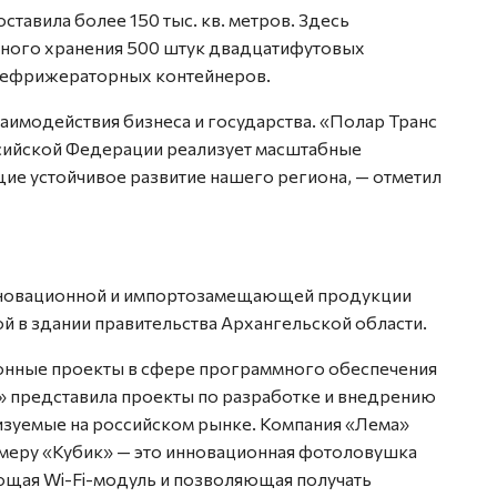
вила более 150 тыс. кв. мет­ров. Здесь
ного хранения 500 штук двадцатифутовых
 рефрижераторных контейнеров.
аимодействия бизнеса и государства. «Полар Транс
ссийской Федерации реализует масштабные
е устойчивое развитие нашего региона, — отметил
инновационной и импортозамещающей продукции
й в здании правительства Архангельской области.
ионные проекты в сфере программного обеспечения
т» представила проекты по разработке и внедрению
изуемые на российском рынке. Компания «Лема»
еру «Кубик» — это инновационная фотоловушка
ющая Wi-Fi-модуль и позволяющая получать