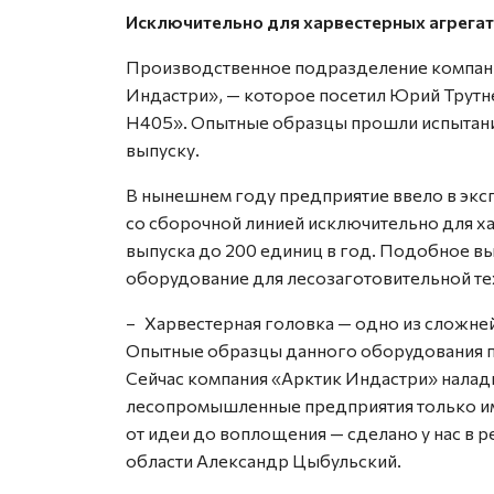
Исключительно для харвестерных агрега
Производственное подразделение компан
Индастри», — которое посетил Юрий Трутн
H405». Опытные образцы прошли испытани
выпуску.
В нынешнем году предприятие ввело в эк
со сборочной линией исключительно для ха
выпуска до 200 единиц в год. Подобное 
оборудование для лесозаготовительной те
– Харвестерная головка — одно из сложне
Опытные образцы данного оборудования п
Сейчас компания «Арктик Индастри» налад
лесопромышленные предприятия только имп
от идеи до воплощения — сделано у нас в 
области Александр Цыбульский.