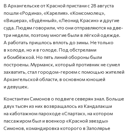
В Архангельске от Красной пристани с 28 августа
пошли «Родина», «Карелия». «Комсомолец»,
«Вишера», «Будённый», «Леонид Красин» и другие
суда. Людям говорили, что они отправляются на две-
три недели, поэтому многие были в лёгкой одежде.
А работать приш­лось вплоть до зимы. Не только
в холоде, но и в голоде. Под обстрелами
и бомбёжкой. Но пять линий обороны были
построены. Мурманск, который противник не сумел
захватить, стал городом-героем с помощью жителей
Архангельской области, в основном юношей
и девушек.
Константин Симонов о подвиге северян знал. Больше
двух тысяч из них возвращалось из Кандалакши
на каботажном пароходе «Спартак», на котором
пассажиром был и военкор «Красной звезды»
Симонов, командировка которого в Заполярье