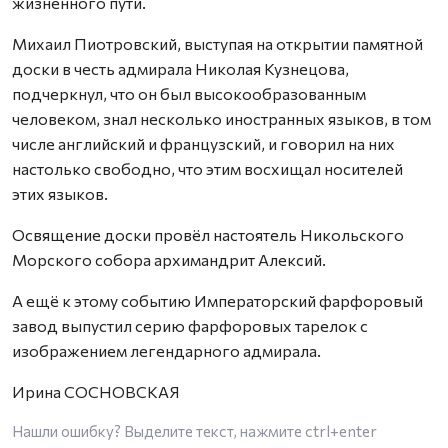
жизненного пути.
Михаил Пиотровский, выступая на открытии памятной
доски в честь адмирала Николая Кузнецова,
подчеркнул, что он был высокообразованным
человеком, знал несколько иностранных языков, в том
числе английский и французский, и говорил на них
настолько свободно, что этим восхищал носителей
этих языков.
Освящение доски провёл настоятель Никольского
Морского собора архимандрит Алексий.
А ещё к этому событию Императорский фарфоровый
завод выпустил серию фарфоровых тарелок с
изображением легендарного адмирала.
Ирина СОСНОВСКАЯ
Нашли ошибку? Выделите текст, нажмите
ctrl+enter