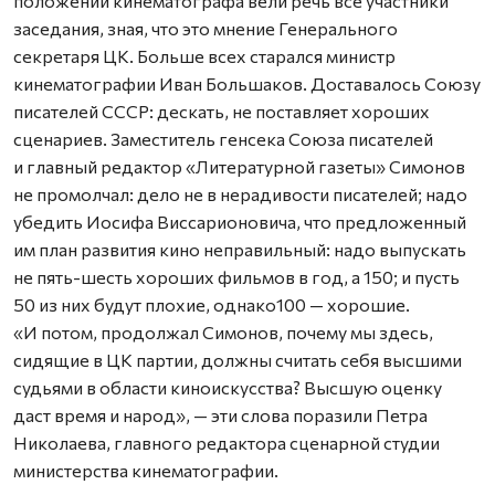
положении кинематографа вели речь все участники
заседания, зная, что это мнение Генерального
секретаря ЦК. Больше всех старался министр
кинематографии Иван Большаков. Доставалось Союзу
писателей СССР: дескать, не поставляет хороших
сценариев. Заместитель генсека Союза писателей
и главный редактор «Литературной газеты» Симонов
не промолчал: дело не в нерадивости писателей; надо
убедить Иосифа Виссарионовича, что предложенный
им план развития кино неправильный: надо выпускать
не пять-шесть хороших фильмов в год, а 150; и пусть
50 из них будут плохие, однако100 — хорошие.
«И потом, продолжал Симонов, почему мы здесь,
сидящие в ЦК партии, должны считать себя высшими
судьями в области киноискусства? Высшую оценку
даст время и народ», — эти слова поразили Петра
Николаева, главного редактора сценарной студии
министерства кинематографии.