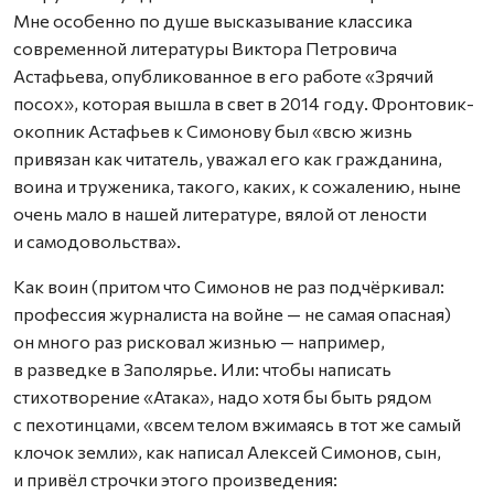
Мне особенно по душе высказывание классика
современной литературы Виктора Петровича
Астафьева, опубликованное в его работе «Зрячий
посох», которая вышла в свет в 2014 году. Фронтовик-
окопник Астафьев к Симонову был «всю жизнь
привязан как читатель, уважал его как гражданина,
воина и труженика, такого, каких, к сожалению, ныне
очень мало в нашей литературе, вялой от лености
и самодовольства».
Как воин (притом что Симонов не раз подчёркивал:
профессия журналиста на войне — не самая опасная)
он много раз рисковал жизнью — например,
в разведке в Заполярье. Или: чтобы написать
стихотворение «Атака», надо хотя бы быть рядом
с пехотинцами, «всем телом вжимаясь в тот же самый
клочок земли», как написал Алексей Симонов, сын,
и привёл строчки этого произведения: