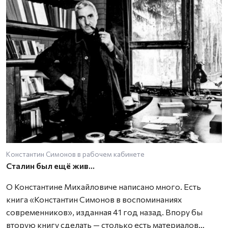
Константин Симонов в рабочем кабинете
А
Сталин был ещё жив…
О Константине Михайловиче написано много. Есть
книга «Константин Симонов в воспоминаниях
современников», изданная 41 год назад. Впору бы
вторую книгу сделать — столько есть материалов…