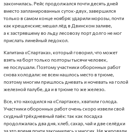
закончилась. Рейс продолжался почти десять дней
вместо запланированных суток-двух, завершился
только в самом конце ноября: ударили морозы, почти
как крещенские; мешал лёд в Двинском заливе,
а к застрявшему во льду лесовозу порт долго не мог
прислать линейный ледокол.
Капитана «Спартака», который говорил, что может
взять на борт только полторы тысячи человек,
не послушали. Поэтому участники оборонных работ
снова холодали: не всем нашлось место в трюме,
поэтому многим пришлось дневать и ночевать на голой
железной палубе, да и в трюме то же железо.
Все, кто находился на «Спартаке», хватили голода.
Участники оборонных работ очень скоро извели свой
скудный трёхдневный паёк: так как посадка
продолжалась два дня, хлеб, сахар, чай и две селёдки
за это время почти закончились у многих. Не жировали