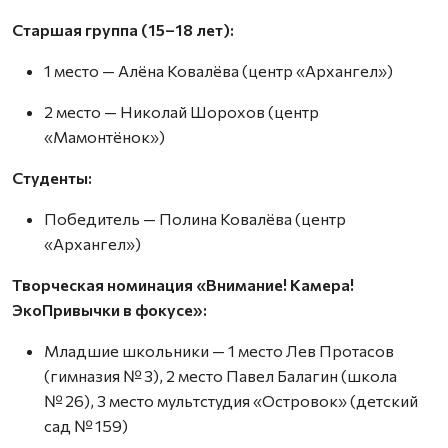
Старшая группа (15–18 лет):
1 место — Алёна Ковалёва (центр «Архангел»)
2 место — Николай Шорохов (центр
«Мамонтёнок»)
Студенты:
Победитель — Полина Ковалёва (центр
«Архангел»)
Творческая номинация «Внимание! Камера!
ЭкоПривычки в фокусе»:
Младшие школьники — 1 место Лев Протасов
(гимназия № 3), 2 место Павел Балагин (школа
№ 26), 3 место мультстудия «Островок» (детский
сад № 159)