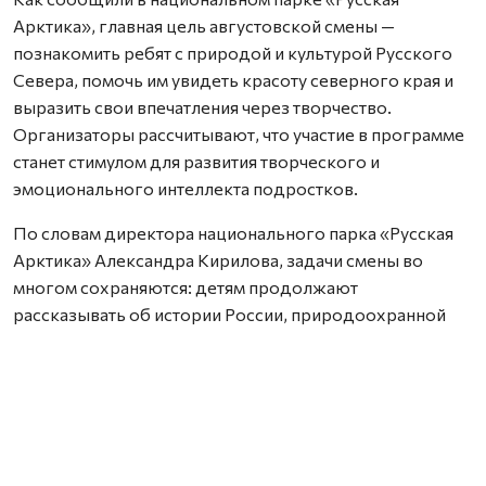
Арктика», главная цель августовской смены —
познакомить ребят с природой и культурой Русского
Севера, помочь им увидеть красоту северного края и
выразить свои впечатления через творчество.
Организаторы рассчитывают, что участие в программе
станет стимулом для развития творческого и
эмоционального интеллекта подростков.
По словам директора национального парка «Русская
Арктика» Александра Кирилова, задачи смены во
многом сохраняются: детям продолжают
рассказывать об истории России, природоохранной
деятельности и особенностях северной природы.
Однако в этот раз вместо научных приборов
участникам предложили творческие инструменты —
мольберты, блокноты, фотоаппараты и смартфоны.
— Задача этой смены не сильно отличается от