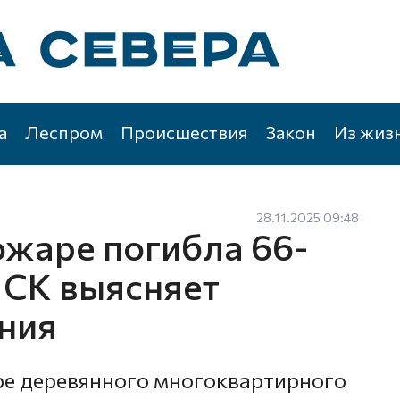
а
Леспром
Происшествия
Закон
Из жиз
28.11.2025 09:48
ожаре погибла 66-
 СК выясняет
ния
ире деревянного многоквартирного