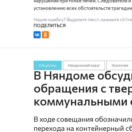
нарушений при топке печей. Следователи 
установлению всех обстоятельств трагедии
Нашли ошибку? Выделите текст, нажмите
ctrl+
Общество
Няндомский округ
Экология
В Няндоме обсуд
обращения с тв
коммунальными 
В ходе совещания обозначил
перехода на контейнерный с