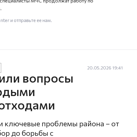
и специалисты МЧС продолжат работу по
.
enter
и отправьте ее нам.
20.05.2026 19:41
или вопросы
ердыми
отходами
и ключевые проблемы района – от
бор до борьбы с