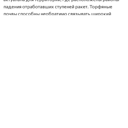
падения отработавших ступеней ракет. Торфяные
почвы способны необратимо связывать широкий
спектр химических соединений, включая компоненты
ракетного топлива, из-за чего токсичные вещества и
продукты их распада могут сохраняться в
окружающей среде на протяжении многих лет. При
этом специализированных методик для их анализа
сегодня практически не существует.
В рамках проекта Марк Попов планирует разработать
новые способы подготовки проб и
высокочувствительные методы анализа. Это позволит
выявлять не только уже известные продукты
трансформации ракетного топлива, но и обнаруживать
ранее неизвестные соединения.
Недавно ученый защитил кандидатскую диссертацию.
По его словам, решение участвовать в конкурсе