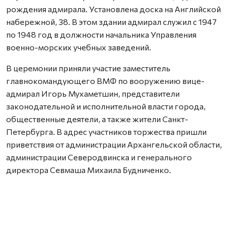
рождения адмирала. Установлена доска на Английской
набережной, 38. В этом здании адмирал служил с 1947
по 1948 год в должности начальника Управления
военно-морских учебных заведений.
В церемонии приняли участие заместитель
главнокомандующего ВМФ по вооружению вице-
адмирал Игорь Мухаметшин, представители
законодательной и исполнительной власти города,
общественные деятели, а также жители Санкт-
Петербурга. В адрес участников торжества пришли
приветствия от администрации Архангельской области,
администрации Северодвинска и генерального
директора Севмаша Михаила Будниченко.
В обращении по поводу этого события губернатор
Санкт-Петербурга Александр Беглов подчеркнул:
«Судьба Николая Герасимовича Кузнецова