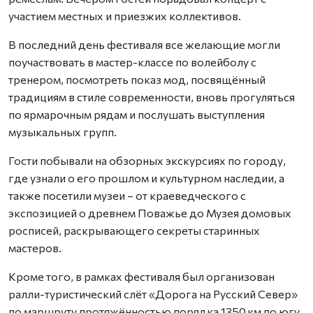
участием местных и приезжих коллективов.
В последний день фестиваля все желающие могли
поучаствовать в мастер-классе по волейболу с
тренером, посмотреть показ мод, посвящённый
традициям в стиле современности, вновь прогуляться
по ярмарочным рядам и послушать выступления
музыкальных групп.
Гости побывали на обзорных экскурсиях по городу,
где узнали о его прошлом и культурном наследии, а
также посетили музеи – от краеведческого с
экспозицией о древнем Поважье до Музея домовых
росписей, раскрывающего секреты старинных
мастеров.
Кроме того, в рамках фестиваля был организован
ралли-туристический слёт «Дорога на Русский Север»
по маршруту протяжённостью порядка 1350 км по югу