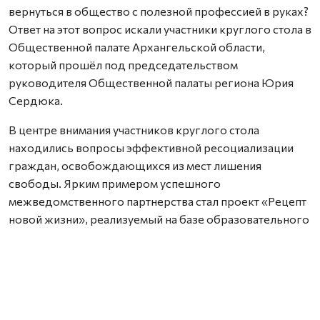
вернуться в общество с полезной профессией в руках?
Ответ на этот вопрос искали участники круглого стола в
Общественной палате Архангельской области,
который прошёл под председательством
руководителя Общественной палаты региона Юрия
Сердюка.
В центре внимания участников круглого стола
находились вопросы эффективной ресоциализации
граждан, освобождающихся из мест лишения
свободы. Ярким примером успешного
межведомственного партнерства стал проект «Рецепт
новой жизни», реализуемый на базе образовательного
учреждения № 2 при исправительной колонии № 7 (п.
Лесная Речка, г. Архангельск). За минувший год на
специально созданной учебной площадке подготовку
прошли квалифицированные повара и пекари. В
рамках программы для осужденных проводились