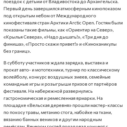
поездок с детьми от Владивостока до Архангельска.
Первый день завершился атмосферным кинопоказом
под открытым небом от Международного
кинофестиваля стран Арктики Arctic Open. Гостям были
показаны такие фильмы, как «Ориентир на Север»,
«Крылья Севера», «Надо дышать!», «Три дня до
финиша», «Просто скажи привет!» и «Киноканикулы
без границ».
В субботу участников ждала зарядка, выставка и
прокат авто- и мототехники, турнир по классическому
волейболу, конкурс воздушных змеев, семейные
командные игры и розыгрыши призов от партнёров
фестиваля. На набережной развернулись
гастрономическая и ремесленная ярмарки. На
площадке «Вельская деревня» прошли мастер-классы
по покосу травы, метанию стога, набойке на ткани,
вязанию банных веников и другим народным
ремёслам. Вечером гостей порадовал концерт с