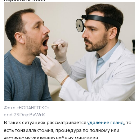
Фото «НОВАНЕТЕКС»
erid:2SDnjcBvWrK
В таких ситуациях рассматривается
удаление гланд
, то
есть тонзиллэктомия, процедура по полному или
частичному удалению небных миндалин.