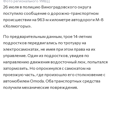
Фото регионального УМВД
26 июля в полицию Виноградовского округа
поступило сообщение о дорожно-транспортном
происшествии на 963‑м километре автодороги М-8
«Холмогоры».
По предварительным данным, трое 14‑летних
подростков передвигались по тротуару на
электросамокатах, не имея при этом права на их
управление. Один из подростков, увидев по
направлению движения водосточный люк, попытался
затормозить. Но опрокинулся с самокатом на
проезжую часть, где произошло его столкновение с
автомобилем Omoda. Оба транспортных средства
получили механические повреждения.
Несовершеннолетнему водителю электросамоката на
месте была оказана медицинская помощь.
Родители всех трёх самокатчиков привлечены к