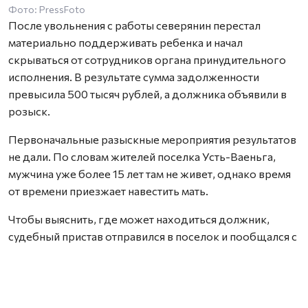
Фото: PressFoto
После увольнения с работы северянин перестал
материально поддерживать ребенка и начал
скрываться от сотрудников органа принудительного
исполнения. В результате сумма задолженности
превысила 500 тысяч рублей, а должника объявили в
розыск.
Первоначальные разыскные мероприятия результатов
не дали. По словам жителей поселка Усть-Ваеньга,
мужчина уже более 15 лет там не живет, однако время
от времени приезжает навестить мать.
Чтобы выяснить, где может находиться должник,
судебный пристав отправился в поселок и пообщался с
его матерью. Во время разговора выяснилось, что сын
недавно вернулся домой и находится в бане.
Вместо традиционного пожелания легкого пара