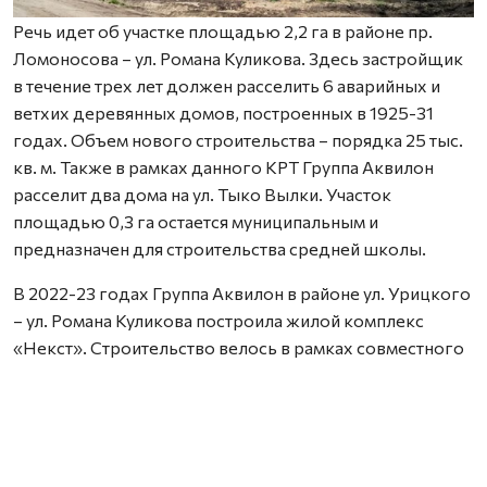
Речь идет об участке площадью 2,2 га в районе пр.
Ломоносова – ул. Романа Куликова. Здесь застройщик
в течение трех лет должен расселить 6 аварийных и
ветхих деревянных домов, построенных в 1925-31
годах. Объем нового строительства – порядка 25 тыс.
кв. м. Также в рамках данного КРТ Группа Аквилон
расселит два дома на ул. Тыко Вылки. Участок
площадью 0,3 га остается муниципальным и
предназначен для строительства средней школы.
В 2022-23 годах Группа Аквилон в районе ул. Урицкого
– ул. Романа Куликова построила жилой комплекс
«Некст». Строительство велось в рамках совместного
с Правительством Архангельской области
инвестиционного проекта по восстановлению прав
граждан пострадавших от недобросовестных
действий застройщиков. В соответствии с областным
законом Группа Аквилон получила в аренду данный