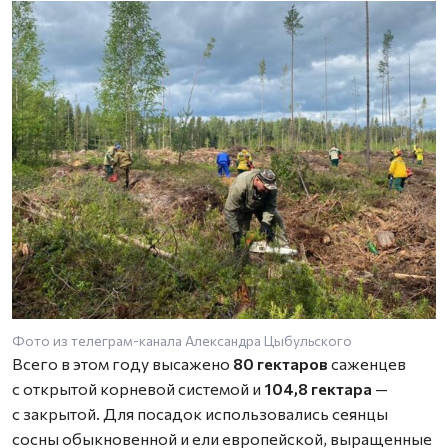
Фото из телеграм-канала Александра Цыбульского
Всего в этом году высажено
80 гектаров
саженцев
с открытой корневой системой и
104,8 гектара
—
с закрытой. Для посадок использовались сеянцы
сосны обыкновенной и ели европейской, выращенные