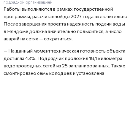
подрядной организацией
Работы выполняются в рамках государственной
программы, рассчитанной до 2027 года включительно.
После завершения проекта надежность подачи воды
в Няндоме должна значительно повыситься, а число
аварий на сетях — сократиться.
— На данный момент техническая готовность объекта
достигла 43%. Подрядчик проложил 18,1 километра
водопроводных сетей из 25 запланированных. Также
смонтировано семь колодцев и установлена
необходимая запорная арматура, — сообщил министр
ТЭК и ЖКХ Архангельской области Дмитрий Поташев.
Как отметил руководитель ведомства, только
за последнюю неделю на объекте построили около
430 метров трубопровода. Сейчас работы ведутся
на улице Свободы — здесь прокладка сетей
выполняется открытым способом.