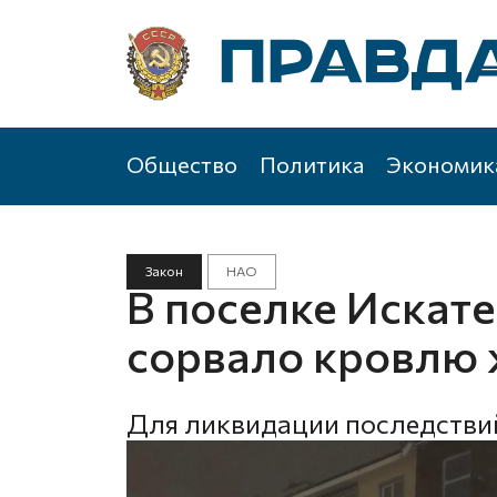
Общество
Политика
Экономик
Закон
НАО
В поселке Искат
сорвало кровлю
Для ликвидации последствий