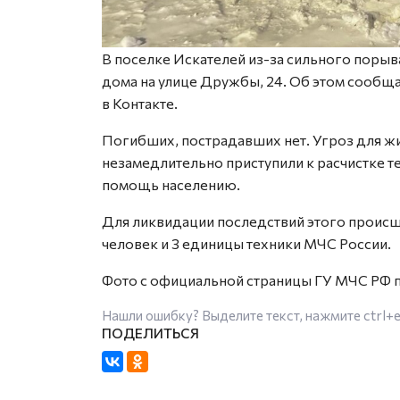
В поселке Искателей из-за сильного поры
дома на улице Дружбы, 24. Об этом сообщ
в Контакте.
Погибших, пострадавших нет. Угроз для ж
незамедлительно приступили к расчистке т
помощь населению.
Для ликвидации последствий этого происш
человек и 3 единицы техники МЧС России.
Фото с официальной страницы ГУ МЧС РФ п
Нашли ошибку? Выделите текст, нажмите
ctrl+