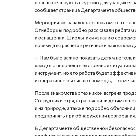
познавательную экскурсию для учащихся н
сообщает страница Департамента обществ
Мероприятие началось со знакомства с гл
Огнеборцы подробно рассказали ребятам о
и оснащении. Школьники узнали о современ
почему для расчёта критически важна кажд
— Нам было важно показать детям не только
каждого человека в экстренной ситуации 
инструмент, но его работа будет эффектив
и оперативно вызывают помощь, — отметил
После знакомства с техникой встреча про
Сотрудники отряда разъяснили детям осно
и на природе, а также подробно объяснил
предпринять при обнаружении возгорания.
В Департаменте общественной безопаснос
профилактические мероприятия способств