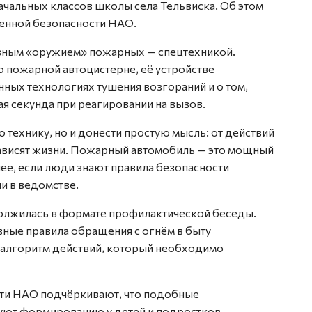
ачальных классов школы села Тельвиска. Об этом
енной безопасности НАО.
авным «оружием» пожарных — спецтехникой.
 пожарной автоцистерне, её устройстве
ных технологиях тушения возгораний и о том,
ая секунда при реагировании на вызов.
 технику, но и донести простую мысль: от действий
зависят жизни. Пожарный автомобиль — это мощный
нее, если люди знают правила безопасности
и в ведомстве.
должилась в формате профилактической беседы.
вные правила обращения с огнём в быту
и алгоритм действий, который необходимо
ти НАО подчёркивают, что подобные
уют формированию у детей и подростков