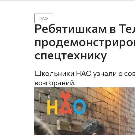
НАО
Ребятишкам в Те
продемонстриро
спецтехнику
Школьники НАО узнали о со
возгораний.