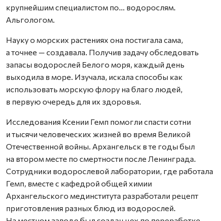
крупнейшим специалистом по… водорослям.
Альгологом.
Науку о морских растениях она постигала сама,
а точнее — создавала. Получив задачу обследовать
запасы водорослей Белого моря, каждый день
выходила в море. Изучала, искала способы как
использовать морскую флору на благо людей,
в первую очередь для их здоровья.
Исследования Ксении Гемп помогли спасти сотни
и тысячи человеческих жизней во время Великой
Отечественной войны. Архангельск в те годы был
на втором месте по смертности после Ленинграда.
Сотрудники водорослевой лаборатории, где работала
Гемп, вместе с кафедрой общей химии
Архангельского мединститута разработали рецепт
приготовления разных блюд из водорослей.
На местном заводе был создан цех по переработке