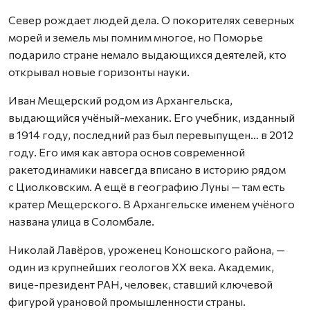
Север рождает людей дела. О покорителях северных
морей и земель мы пом­ним многое, но Поморье
подарило стране немало выдающихся деятелей, кто
открывал новые горизонты науки.
Иван Мещерский родом из Архангельска,
выдающийся учёный-механик. Его учебник, изданный
в 1914 году, последний раз был перевыпущен… в 2012
году. Его имя как автора основ современной
ракетодинамики навсегда вписано в историю рядом
с Циолковским. А ещё в географию Луны — там есть
кратер Мещерского. В Архангельске именем учёного
названа улица в Соломбале.
Николай Лавёров, уроженец Коношского района, —
один из крупнейших геологов XX века. Академик,
вице-президент РАН, человек, ставший ключевой
фигурой урановой промышленности страны.