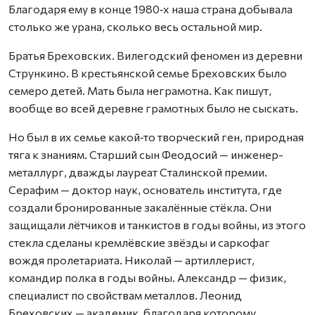
Благодаря ему в конце 1980‑х наша страна добывала
столько же урана, сколько весь остальной мир.
Братья Бреховских. Вилегодский феномен из деревни
Стрункино. В крестьянской семье Бреховских было
семеро детей. Мать была неграмотна. Как пишут,
вообще во всей деревне грамотных было не сыскать.
Но был в их семье какой‑то творческий ген, природная
тяга к знаниям. Старший сын Феодосий — инженер-
металлург, дважды лауреат Сталинской премии.
Серафим — доктор наук, основатель института, где
создали бронированные закалённые стёкла. Они
защищали лётчиков и танкистов в годы войны, из этого
стекла сделаны кремлёвские звёзды и саркофаг
вождя пролетариата. Николай — артиллерист,
командир полка в годы войны. Александр — физик,
специалист по свойствам металлов. Леонид
Бреховских — академик, благодаря которому