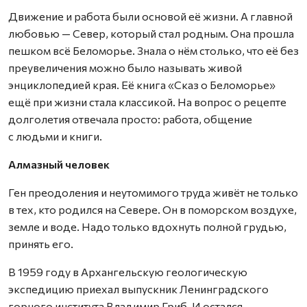
Движение и работа были основой её жизни. А главной
любовью — Север, который стал родным. Она прошла
пешком всё Беломорье. Знала о нём столько, что её без
преувеличения можно было называть живой
энциклопедией края. Её книга «Сказ о Беломорье»
ещё при жизни стала классикой. На вопрос о рецепте
долголетия отвечала просто: работа, общение
с людьми и книги.
Алмазный человек
Ген преодоления и неутомимого труда живёт не только
в тех, кто родился на Севере. Он в поморском воздухе,
земле и воде. Надо только вдохнуть полной грудью,
принять его.
В 1959 году в Архангельскую геологическую
экспедицию приехал выпускник Ленинградского
горного института Владимир Гриб. И остался