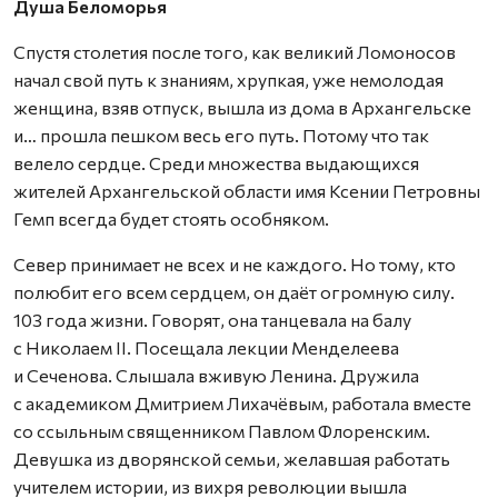
Душа Беломорья
Спустя столетия после того, как великий Ломоносов
начал свой путь к знаниям, хрупкая, уже немолодая
женщина, взяв отпуск, вышла из дома в Архангельске
и… прошла пешком весь его путь. Потому что так
велело сердце. Среди множества выдающихся
жителей Архангельской области имя Ксении Петровны
Гемп всегда будет стоять особняком.
Север принимает не всех и не каждого. Но тому, кто
полюбит его всем сердцем, он даёт огромную силу.
103 года жизни. Говорят, она танцевала на балу
с Николаем II. Посещала лекции Менделеева
и Сеченова. Слышала вживую Ленина. Дружила
с академиком Дмитрием Лихачёвым, работала вместе
со ссыльным священником Павлом Флоренским.
Девушка из дворянской семьи, желавшая работать
учителем истории, из вихря революции вышла