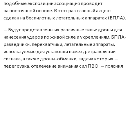
подобные экспозиции ассоциация проводит
на постоянной основе. В этот раз главный акцент
сделан на беспилотных летательных аппаратах (БПЛА).
— Будут представлены их различные типы: дроны для
нанесения ударов по живой силе и укреплениям, БПЛА-
разведчики, перехватчики, летательные аппараты,
используемые для установки помех, ретрансляции
сигнала, а также дроны-обманки, задача которых —
перегрузка, отвлечение внимания сил ПВО, — пояснил
Владимир Кипаев.
По его словам, среди аппаратов будут как те, что
используются уже долгое время, так и новинки,
недавно доставленные с линии боевого
соприкосновения.
Для посетителей также подготовлена интерактивная
часть. Каждый желающий сможет примерить полный