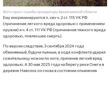
Фото пресс-службы прокуратуры Архангельской области
Ему инкриминируются п. «в» ч. 2 ст. 115 УК РФ
(причинение легкого вреда здоровью с применением
оружия) и ч. 4 ст. 111 УК РФ (причинение тяжкого вреда
здоровью, повлекшее смерть).
По версии следствия, 3 сентября 2024 года
обвиняемый, будучи пьяным, в ходе конфликта ударил
сожительницу ножом по ноге, причинив легкий вред
здоровью. А 30 мая 2025 года на берегу реки Онеги в
деревне Наволок он снова в состоянии опьянения
избил женщину — нанес множественные удары по
голове и телу. Потерпевшая впала в кому и спустя два
месяца скончалась в больнице.
Уголовное дело направлено в Плесецкий районный
суд.