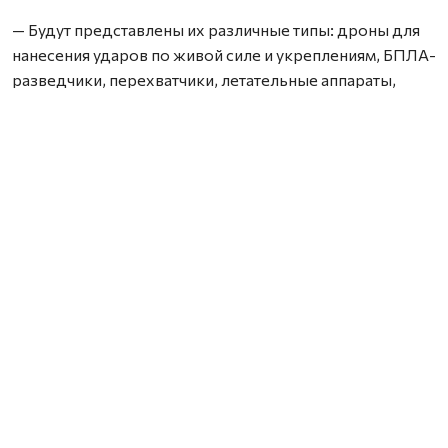
— Будут представлены их различные типы: дроны для
нанесения ударов по живой силе и укреплениям, БПЛА-
разведчики, перехватчики, летательные аппараты,
используемые для установки помех, ретрансляции
сигнала, а также дроны-обманки, задача которых —
перегрузка, отвлечение внимания сил ПВО, — пояснил
Владимир Кипаев.
По его словам, среди аппаратов будут как те, что
используются уже долгое время, так и новинки,
недавно доставленные с линии боевого
соприкосновения.
Для посетителей также подготовлена интерактивная
часть. Каждый желающий сможет примерить полный
комплект экипировки бойца: бронезащиту, каску,
разгрузку со средствами оказания первой помощи,
рожками для автомата и другими боеприпасами,