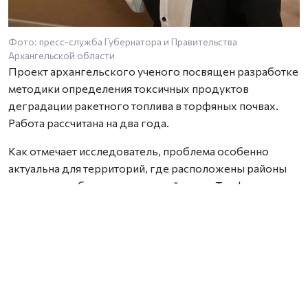
Фото: пресс-служба Губернатора и Правительства
Архангельской области
Проект архангельского ученого посвящен разработке
методики определения токсичных продуктов
деградации ракетного топлива в торфяных почвах.
Работа рассчитана на два года.
Как отмечает исследователь, проблема особенно
актуальна для территорий, где расположены районы
падения отработавших ступеней ракет. Торфяные
почвы способны необратимо связывать широкий
спектр химических соединений, включая компоненты
ракетного топлива, из-за чего токсичные вещества и
продукты их распада могут сохраняться в
окружающей среде на протяжении многих лет. При
этом специализированных методик для их анализа
сегодня практически не существует.