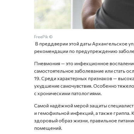
FreePik ©
В преддверии этой даты Архангельское у
рекомендации по предупреждению заболева
Пневмония — это инфекционное воспаление
самостоятельное заболевание или стать ос
19. Среди характерных признаков — высока
ухудшение самочувствия. Особенно тяжело
с хроническими патологиями.
Самой надёжной мерой защиты специалис
и гемофильной инфекций, а также гриппа.
здоровый образ жизни, правильное питание
помещений.