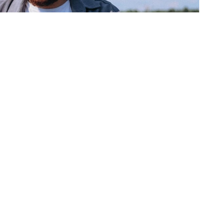
ельской области
 мера поддержки перестала зависеть от доходов
одые мамы независимо от материального положения.