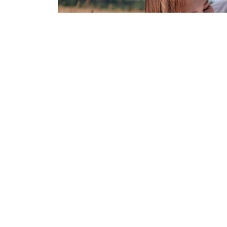
Фото предоставлено минтрудсоцразвития Арханг
С прошлого года по указу губернатора эта
семьи — теперь ее могут получить все мол