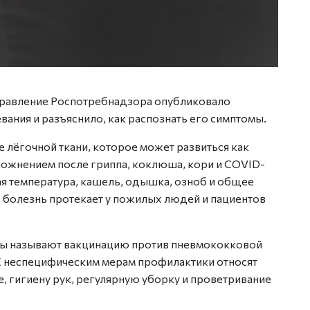
правление Роспотребнадзора опубликовало
ния и разъяснило, как распознать его симптомы.
 лёгочной ткани, которое может развиться как
ложнением после гриппа, коклюша, кори и COVID-
я температура, кашель, одышка, озноб и общее
 болезнь протекает у пожилых людей и пациентов
ты называют вакцинацию против пневмококковой
 К неспецифическим мерам профилактики относят
, гигиену рук, регулярную уборку и проветривание