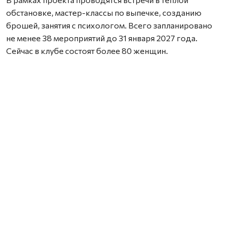
обстановке, мастер-классы по выпечке, созданию
брошей, занятия с психологом. Всего запланировано
не менее 38 мероприятий до 31 января 2027 года.
Сейчас в клубе состоят более 80 женщин.
Участница Татьяна Вересова отметила, что клуб
помогает отвлечься от тяжелых мыслей, вселяет
уверенность и дает настрой на позитив. Проект создает
пространство, где можно найти понимание, дружбу и
поддержку.
Нашли ошибку? Выделите текст, нажмите
ctrl+enter
и отправьте ее нам.