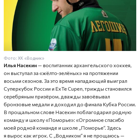
Фото: ХК «Водник»
Илья Насекин
— воспитанник архангельского хоккея,
он выступал за «жёлто‑зелёных» на протяжении
восьми сезонов. За это время нападающий выиграл
Суперкубок России и ExTe Cupen, трижды становился
серебряным призёром, дважды завоёвывал
бронзовые медали и доходил до финала Кубка России.
В прощальном слове Насекин поблагодарил родную
команду и школу «Поморье»: «Огромное спасибо
моей родной команде и школе „Поморье“. Здесь
я вырос как игрок. С „Водником“ я не прощаюсь —