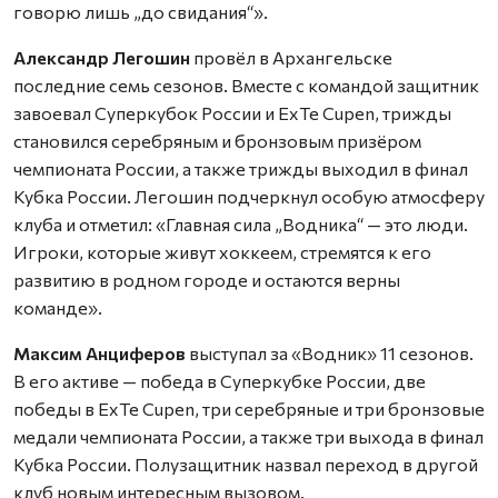
говорю лишь „до свидания“».
Александр Легошин
провёл в Архангельске
последние семь сезонов. Вместе с командой защитник
завоевал Суперкубок России и ExTe Cupen, трижды
становился серебряным и бронзовым призёром
чемпионата России, а также трижды выходил в финал
Кубка России. Легошин подчеркнул особую атмосферу
клуба и отметил: «Главная сила „Водника“ — это люди.
Игроки, которые живут хоккеем, стремятся к его
развитию в родном городе и остаются верны
команде».
Максим Анциферов
выступал за «Водник» 11 сезонов.
В его активе — победа в Суперкубке России, две
победы в ExTe Cupen, три серебряные и три бронзовые
медали чемпионата России, а также три выхода в финал
Кубка России. Полузащитник назвал переход в другой
клуб новым интересным вызовом.