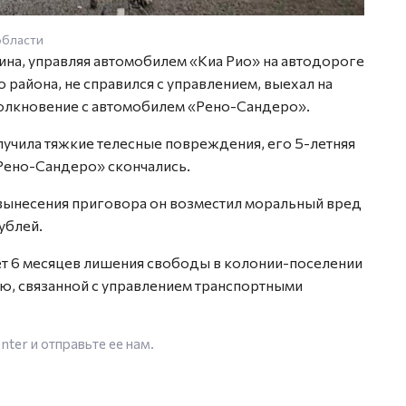
области
чина, управляя автомобилем «Киа Рио» на автодороге
 района, не справился с управлением, выехал на
толкновение с автомобилем «Рено-Сандеро».
учила тяжкие телесные повреждения, его 5-летняя
«Рено-Сандеро» скончались.
вынесения приговора он возместил моральный вред
ублей.
лет 6 месяцев лишения свободы в колонии-поселении
ю, связанной с управлением транспортными
enter
и отправьте ее нам.