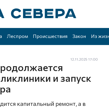
а
Леспром
Происшествия
Закон
Из жиз
12.11.2025 17:00
продолжается
ликлиники и запуск
тра
дится капитальный ремонт, а в