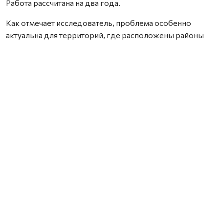
Работа рассчитана на два года.
Как отмечает исследователь, проблема особенно
актуальна для территорий, где расположены районы
падения отработавших ступеней ракет. Торфяные
почвы способны необратимо связывать широкий
спектр химических соединений, включая компоненты
ракетного топлива, из-за чего токсичные вещества и
продукты их распада могут сохраняться в
окружающей среде на протяжении многих лет. При
этом специализированных методик для их анализа
сегодня практически не существует.
В рамках проекта Марк Попов планирует разработать
новые способы подготовки проб и
высокочувствительные методы анализа. Это позволит
выявлять не только уже известные продукты
трансформации ракетного топлива, но и обнаруживать
ранее неизвестные соединения.