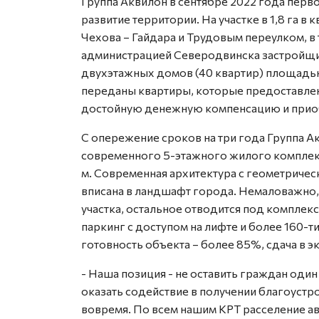
Группа Аквилон в сентябре 2022 года перв
развитие территории. На участке в 1,8 га в
Чехова – Гайдара и Трудовым переулком, в 
администрацией Северодвинска застройщик
двухэтажных домов (40 квартир) площадью 
переданы квартиры, которые предоставлен
достойную денежную компенсацию и прио
С опережение сроков на три года Группа А
современного 5-этажного жилого комплек
м. Современная архитектура с геометричес
вписана в ландшафт города. Немаловажно,
участка, остальное отводится под компле
паркинг с доступом на лифте и более 160-
готовность объекта – более 85%, сдача в эк
- Наша позиция - не оставить граждан один 
оказать содействие в получении благоуст
вовремя. По всем нашим КРТ расселение 