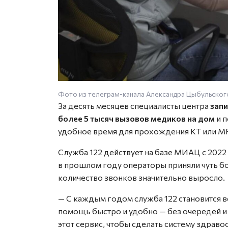
Фото из телеграм-канала Александра Цыбульског
За десять месяцев специалисты центра
запи
более 5 тысяч вызовов медиков на дом
и 
удобное время для прохождения КТ или М
Служба 122 действует на базе МИАЦ с 2022
в прошлом году операторы приняли чуть бо
количество звонков значительно выросло.
— С каждым годом служба 122 становится в
помощь быстро и удобно — без очередей и
этот сервис, чтобы сделать систему здрав