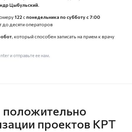
ндр Цыбульский
.
номеру
122
с
понедельника по субботу с 7:00
т до десяти операторов
робот
, который способен записать на прием к врачу
enter
и отправьте ее нам.
н положительно
изации проектов КРТ