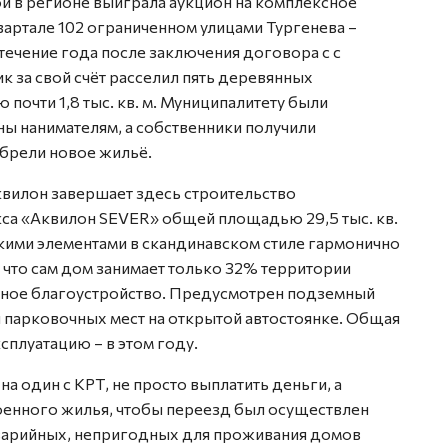
ой в регионе выиграла аукцион на комплексное
 квартале 102 ограниченном улицами Тургенева –
течение года после заключения договора с с
 за свой счёт расселил пять деревянных
почти 1,8 тыс. кв. м. Муниципалитету были
ы нанимателям, а собственники получили
брели новое жильё.
квилон завершает здесь строительство
са «Аквилон SEVER» общей площадью 29,5 тыс. кв.
кими элементами в скандинавском стиле гармонично
 что сам дом занимает только 32% территории
ксное благоустройство. Предусмотрен подземный
ти парковочных мест на открытой автостоянке. Общая
сплуатацию – в этом году.
на один с КРТ, не просто выплатить деньги, а
роенного жилья, чтобы переезд был осуществлен
аварийных, непригодных для проживания домов