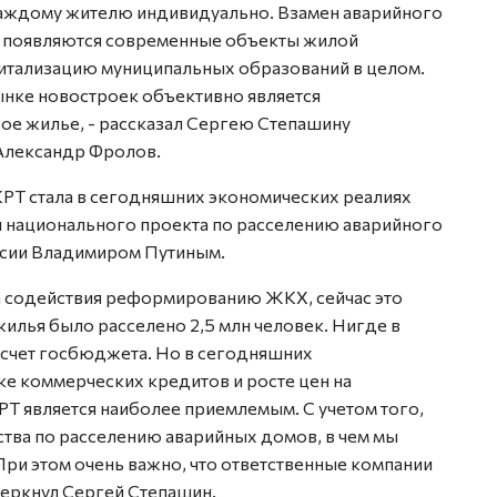
каждому жителю индивидуально. Взамен аварийного
 появляются современные объекты жилой
итализацию муниципальных образований в целом.
ынке новостроек объективно является
е жилье, - рассказал Сергею Степашину
Александр Фролов.
КРТ стала в сегодняшних экономических реалиях
 национального проекта по расселению аварийного
ссии Владимиром Путиным.
а содействия реформированию ЖКХ, сейчас это
жилья было расселено 2,5 млн человек. Нигде в
 счет госбюджета. Но в сегодняшних
ке коммерческих кредитов и росте цен на
РТ является наиболее приемлемым. С учетом того,
тва по расселению аварийных домов, в чем мы
При этом очень важно, что ответственные компании
черкнул Сергей Степашин.