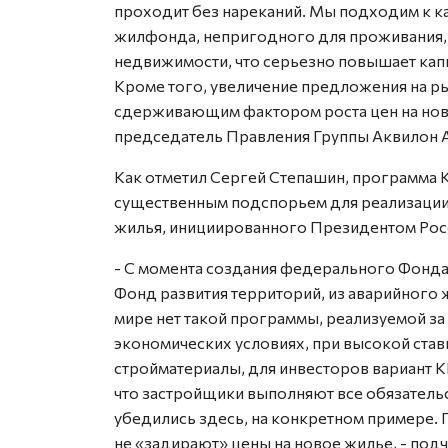
проходит без нареканий. Мы подходим к 
жилфонда, непригодного для проживания,
недвижимости, что серьезно повышает кап
Кроме того, увеличение предложения на р
сдерживающим фактором роста цен на ново
председатель Правления Группы Аквилон 
Как отметил Сергей Степашин, программа 
существенным подспорьем для реализации
жилья, инициированного Президентом Ро
- С момента создания федерального Фонд
Фонд развития территорий, из аварийного 
мире нет такой программы, реализуемой за
экономических условиях, при высокой став
стройматериалы, для инвесторов вариант К
что застройщики выполняют все обязательс
убедились здесь, на конкретном примере. 
не «задирают» цены на новое жилье, - под