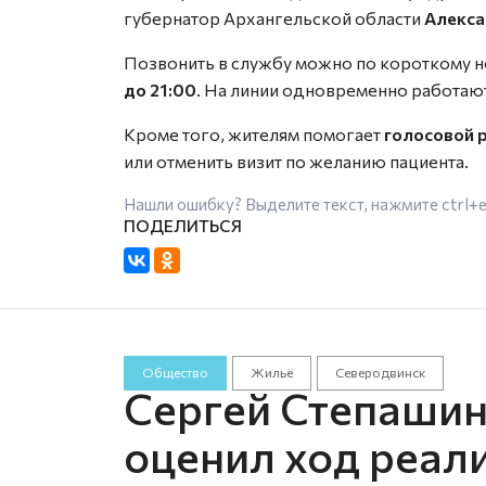
губернатор Архангельской области
Алекса
Позвонить в службу можно по короткому 
до 21:00
. На линии одновременно работаю
Кроме того, жителям помогает
голосовой 
или отменить визит по желанию пациента.
Нашли ошибку? Выделите текст, нажмите
ctrl+
Общество
Жильё
Северодвинск
Сергей Степаши
оценил ход реал