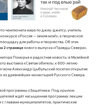
то чемпионата мира по джиу-джитсу, учитель
конкурсе «Россия — земля моя!», а творческое
лощадку для работы и творчества. Об этих
на 2 странице
нового выпуска «Правды Севера».
натора Поморья и радостная новость: в Музейной
оту выставка «Святая обитель: к 600-летию
егиона Александр Цыбульский посетил открытие
о из древнейших монастырей Русского Севера.
овой программы «Защитники. Под крылом
лушателей ждёт насыщенная программа: лекции
и с главами муниципалитетов, практические