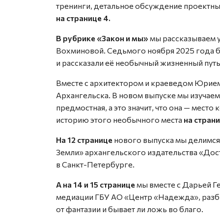
тренинги, детальное обсуждение проектны
на странице 4.
В рубрике «Закон и мы»
мы рассказываем 
Вохминовой. Седьмого ноября 2025 года бл
и рассказали её необычный жизненный путь
Вместе с архитектором и краеведом Юрие
Архангельска. В новом выпуске мы изучаем
предмостная, а это значит, что она — мест
историю этого необычного места
на страни
На 12 странице
нового выпуска мы делимся
Земли» архангельского издательства «Дост
в Санкт-Петербурге.
А на 14 и 15 странице
мы вместе с Дарьей Г
медиации ГБУ АО «Центр «Надежда», разбир
от фантазии и бывает ли ложь во благо.