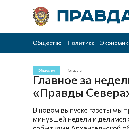
Общество
Политика
Экономик
Общество
Из газеты
Главное за неде
«Правды Севера»
В новом выпуске газеты мы 
минувшей недели и делимс
событиями Архангельской об