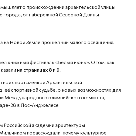
мышляет о происхождении архангельской улицы
ре города, от набережной Северной Двины
ба на Новой Земле прошёл чин малого освящения.
ошёл книжный фестиваль «Белый июнь». О том, как
сказали
на страницах 8 и 9.
стной спортсменкой Архангельской
, её спортивной судьбе, о новых возможностях для
ями Международного олимпийского комитета,
пиаде-28 в Лос-Анджелесе
м Российской академии архитектуры
Мильчиком порассуждали, почему культурное