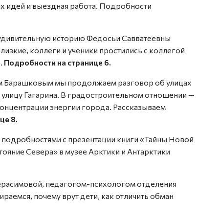
х идей и выездная работа. Подробности
удивительную историю Федосьи Савватеевны
изкие, коллеги и ученики простились с коллегой
.
Подробности на странице 6.
м Барашковым мы продолжаем разговор об улицах
 улицу Гагарина. В градостроительном отношении —
о концентрации энергии города. Рассказываем
це 8.
 подробностями с презентации книги «Тайны Новой
ояние Севера» в музее Арктики и Антарктики
ерасимовой, педагогом-психологом отделения
аемся, почему врут дети, как отличить обман