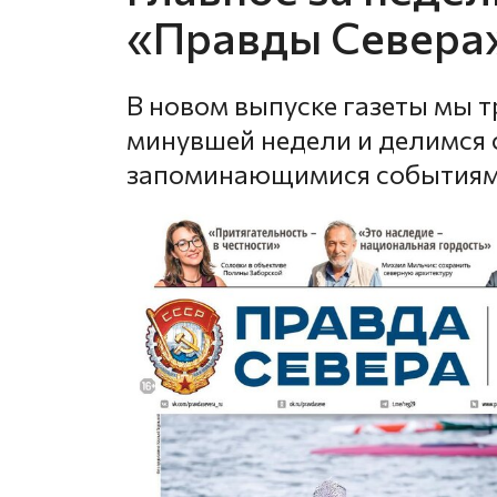
«Правды Севера»
В новом выпуске газеты мы 
минувшей недели и делимся
запоминающимися событиями