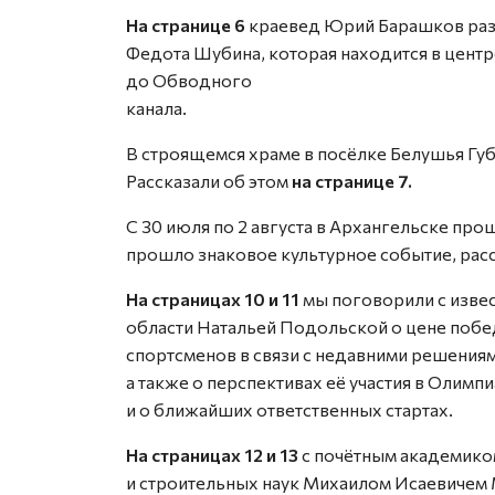
На странице 6
краевед Юрий Барашков раз
Федота Шубина, которая находится в цент
до Обводного
канала.
В строящемся храме в посёлке Белушья Гу
Рассказали об этом
на странице 7.
С 30 июля по 2 августа в Архангельске пр
прошло знаковое культурное событие, рас
На страницах 10 и 11
мы поговорили с изве
области Натальей Подольской о цене побед
спортсменов в связи с недавними решени
а также о перспективах её участия в Олим
и о ближайших ответственных стартах.
На страницах 12 и 13
с почётным академико
и строительных наук Михаилом Исаевичем 