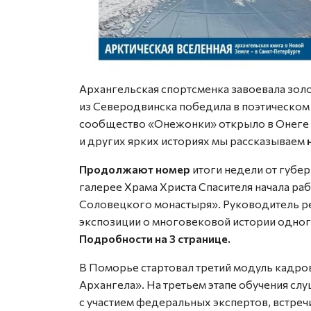
Архангельская спортсменка завоевала золо
из Северодвинска победила в поэтическом 
сообщество «Онежонки» открыло в Онеге п
и других ярких историях мы рассказываем
Продолжают номер
итоги недели от губер
галерее Храма Христа Спасителя начала раб
Соловецкого монастыря». Руководитель р
экспозиции о многовековой истории одног
Подробности на 3 странице.
В Поморье стартовал третий модуль кадр
Архангела». На третьем этапе обучения с
с участием федеральных экспертов, встреч