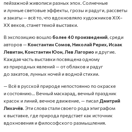
пейзажной живописи разных эпох. Солнечные
и лунные световые эффекты, грозы и радуги, рассветы
и закаты — всё то, что вдохновляло художников XIX–
XX веков, станет темой выставки.
В экспозицию вошло
более 40 произведений
, среди
авторов —
Константин Сомов, Николай Рерих, Исаак
Левитан, Константин Юон, Лев Лагорио
и другие.
Каждая часть выставки посвящена одному
из природных явлений — от облаков и радуг
до закатов, лунных ночей и водной стихии.
— Всё в русской природе непостоянно по окраске
и состоянию… Вечный маскарад, вечный праздник
красок и линий, вечное движение, — писал
Дмитрий
Лихачёв
. Эти слова стали своего рода эпиграфом
к выставке, где природа предстает как источник
вдохновения и философского размышления.