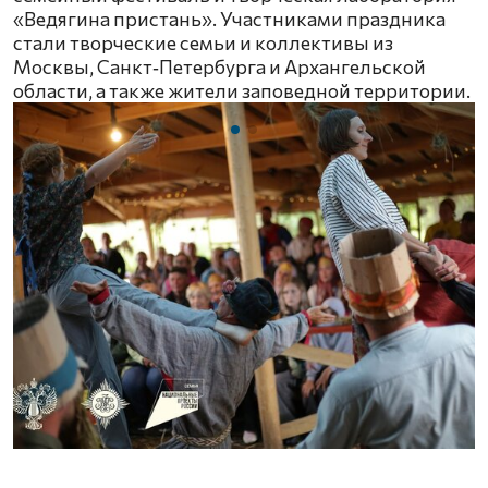
«Ведягина пристань». Участниками праздника
стали творческие семьи и коллективы из
Москвы, Санкт‑Петербурга и Архангельской
области, а также жители заповедной территории.
Ф