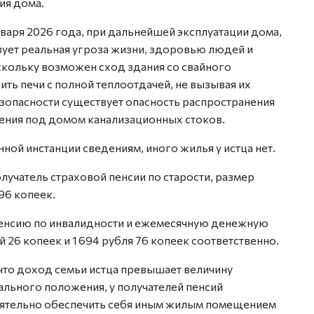
ия дома.
варя 2026 года, при дальнейшей эксплуатации дома,
вует реальная угроза жизни, здоровью людей и
скольку возможен сход здания со свайного
ть печи с полной теплоотдачей, не вызывая их
опасности существует опасность распространения
ения под домом канализационных стоков.
ой инстанции сведениям, иного жилья у истца нет.
лучатель страховой пенсии по старости, размер
 96 копеек.
пенсию по инвалидности и ежемесячную денежную
ей 26 копеек и 1 694 рубля 76 копеек соответственно.
 что доход семьи истца превышает величину
ального положения, у получателей пенсий
тоятельно обеспечить себя иным жилым помещением