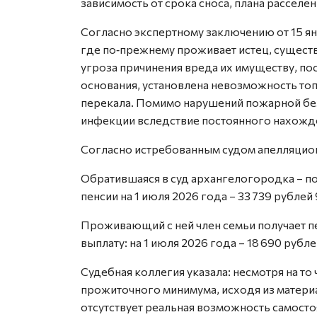
зависимость от срока сноса, плана расселен
Согласно экспертному заключению от 15 ян
где по‑прежнему проживает истец, сущест
угроза причинения вреда их имуществу, по
основания, установлена невозможность топи
перекала. Помимо нарушений пожарной без
инфекции вследствие постоянного нахожд
Согласно истребованным судом апелляционн
Обратившаяся в суд архангелогородка – по
пенсии на 1 июля 2026 года – 33 739 рублей
Проживающий с ней член семьи получает 
выплату: на 1 июля 2026 года – 18 690 рубл
Судебная коллегия указала: несмотря на то
прожиточного минимума, исходя из матери
отсутствует реальная возможность самос